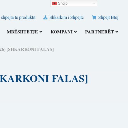
Shqip
 shpejta të produktit
Shkarkim i Shpejtë
Shpejt Blej
MBËSHTETJE
KOMPANI
PARTNERËT
(2026) [SHKARKONI FALAS]
 [SHKARKONI FALAS]