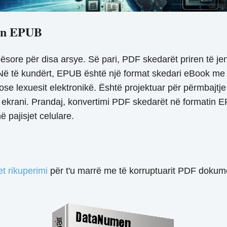
tin EPUB
ësore për disa arsye. Së pari, PDF skedarët priren të j
 Në të kundërt, EPUB është një format skedari eBook me
rët ose lexuesit elektronikë. Është projektuar për përmbajt
ntë ekrani. Prandaj, konvertimi PDF skedarët në formati
ë pajisjet celulare.
et rikuperimi
për t'u marrë me të korruptuarit PDF doku