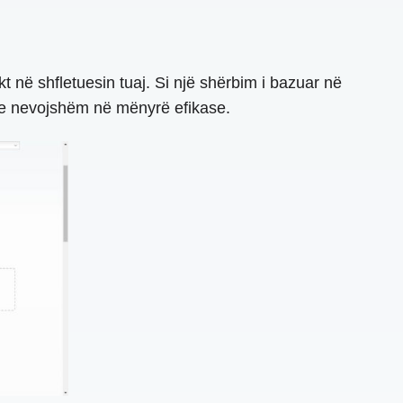
 në shfletuesin tuaj. Si një shërbim i bazuar në
n e nevojshëm në mënyrë efikase.