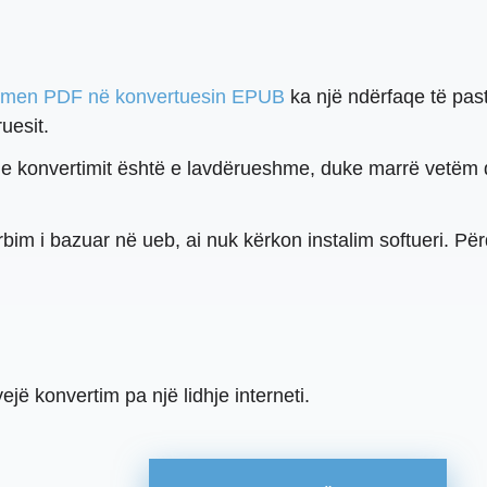
men PDF në konvertuesin EPUB
ka një ndërfaqe të pastë
uesit.
j e konvertimit është e lavdërueshme, duke marrë vetëm
im i bazuar në ueb, ai nuk kërkon instalim softueri. Përd
jë konvertim pa një lidhje interneti.