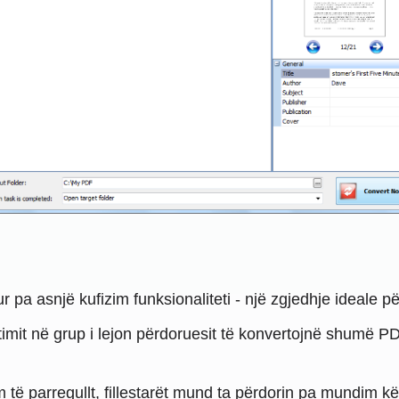
ur pa asnjë kufizim funksionaliteti - një zgjedhje ideale p
ertimit në grup i lejon përdoruesit të konvertojnë shum
 të parregullt, fillestarët mund ta përdorin pa mundim kë