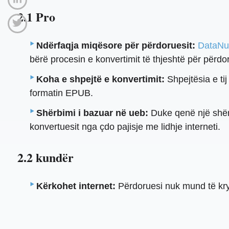
2.1 Pro
Ndërfaqja miqësore për përdoruesit:
DataNu
bërë procesin e konvertimit të thjeshtë për përdor
Koha e shpejtë e konvertimit:
Shpejtësia e ti
formatin EPUB.
Shërbimi i bazuar në ueb:
Duke qenë një shërb
konvertuesit nga çdo pajisje me lidhje interneti.
2.2 kundër
Kërkohet internet:
Përdoruesi nuk mund të krye