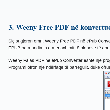
3. Weeny Free PDF në konvertu
Siç sugjeron emri, Weeny Free PDF në ePub Convert
EPUB pa mundimin e menaxhimit të planeve të aboni
Weeny Falas PDF në ePub Converter është një progra
Programi ofron një ndërfaqe të parregullt, duke ofruar