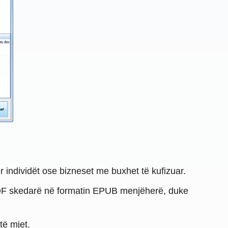
ër individët ose bizneset me buxhet të kufizuar.
ë PDF skedarë në formatin EPUB menjëherë, duke
të mjet.