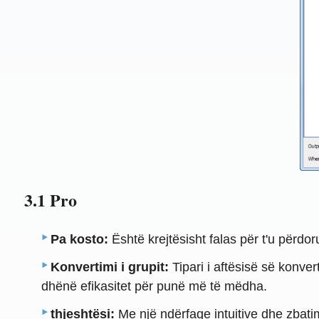
3.1 Pro
Pa kosto:
Është krejtësisht falas për t'u përdor
Konvertimi i grupit:
Tipari i aftësisë së konv
dhënë efikasitet për punë më të mëdha.
thjeshtësi:
Me një ndërfaqe intuitive dhe zbatim