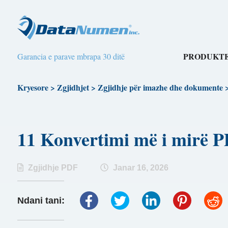
PRODUKTE
Garancia e parave mbrapa 30 ditë
Kryesore
>
Zgjidhjet
>
Zgjidhje për imazhe dhe dokumente
11 Konvertimi më i mirë
Zgjidhje PDF
Janar 16, 2026
Ndani tani: