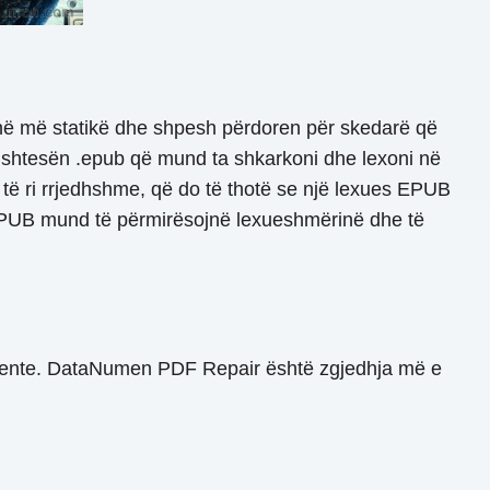
enë më statikë dhe shpesh përdoren për skedarë që
 shtesën .epub që mund ta shkarkoni dhe lexoni në
je të ri rrjedhshme, që do të thotë se një lexues EPUB
n EPUB mund të përmirësojnë lexueshmërinë dhe të
mente. DataNumen PDF Repair është zgjedhja më e