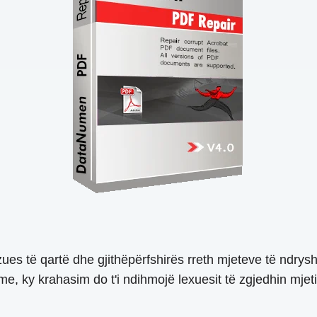
dhëzues të qartë dhe gjithëpërfshirës rreth mjeteve të 
hme, ky krahasim do t'i ndihmojë lexuesit të zgjedhin mje