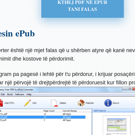
KTHEJ PDF NË EPUB
TANI FALAS
esin ePub
er është një mjet falas që u shërben atyre që kanë ne
mit dhe kostove të përdorimit.
m pa pagesë i lehtë për t'u përdorur, i krijuar posaçë
 një përvojë të drejtpërdrejtë të përdoruesit kur fillon pro