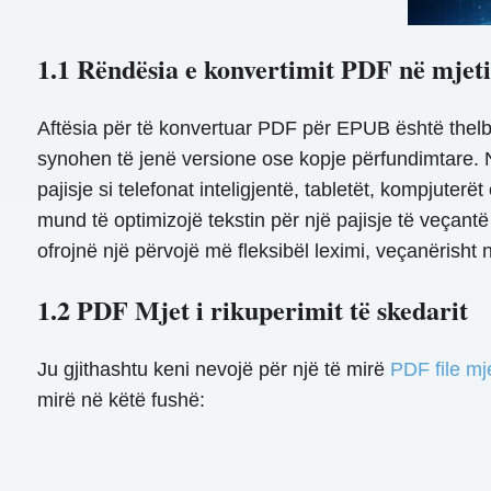
1.1 Rëndësia e konvertimit PDF në mje
Aftësia për të konvertuar PDF për EPUB është thelb
synohen të jenë versione ose kopje përfundimtare.
pajisje si telefonat inteligjentë, tabletët, kompjute
mund të optimizojë tekstin për një pajisje të veça
ofrojnë një përvojë më fleksibël leximi, veçanërisht n
1.2 PDF Mjet i rikuperimit të skedarit
Ju gjithashtu keni nevojë për një të mirë
PDF file mj
mirë në këtë fushë: