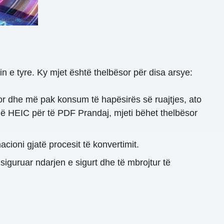
n e tyre. Ky mjet është thelbësor për disa arsye:
or dhe më pak konsum të hapësirës së ruajtjes, ato
jë HEIC për të PDF Prandaj, mjeti bëhet thelbësor
ioni gjatë procesit të konvertimit.
siguruar ndarjen e sigurt dhe të mbrojtur të