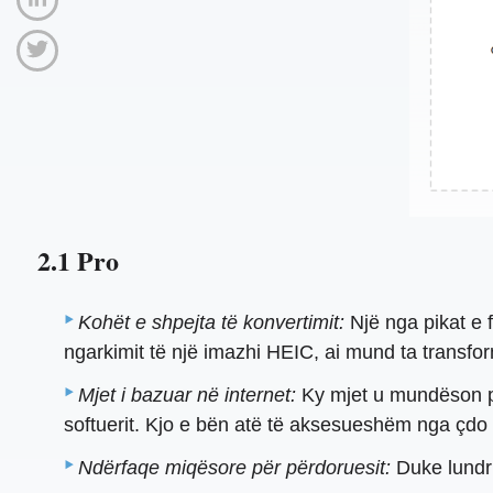
2.1 Pro
Kohët e shpejta të konvertimit:
Një nga pikat e 
ngarkimit të një imazhi HEIC, ai mund ta transform
Mjet i bazuar në internet:
Ky mjet u mundëson pë
softuerit. Kjo e bën atë të aksesueshëm nga çdo v
Ndërfaqe miqësore për përdoruesit:
Duke lundru