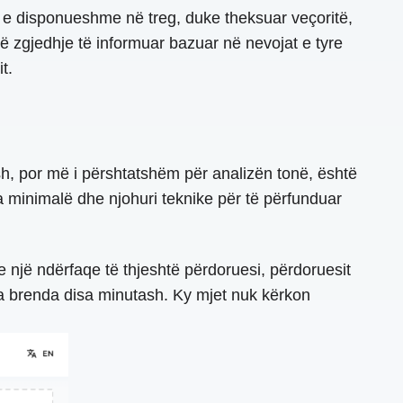
 e disponueshme në treg, duke theksuar veçoritë,
jë zgjedhje të informuar bazuar në nevojat e tyre
t.
sh, por më i përshtatshëm për analizën tonë, është
 minimalë dhe njohuri teknike për të përfunduar
e një ndërfaqe të thjeshtë përdoruesi, përdoruesit
a brenda disa minutash. Ky mjet nuk kërkon