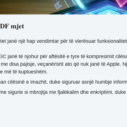
PDF mjet
 janë një hap vendimtar për të vlerësuar funksionaliteti
 janë të njohur për aftësitë e tyre të kompresimit cilës
e disa pajisje, veçanërisht ato që nuk janë të Apple. N
he më të kuptueshëm.
 cilësinë e imazhit, duke siguruar asnjë humbje informac
e sigurie si mbrojtja me fjalëkalim dhe enkriptimi, duke 