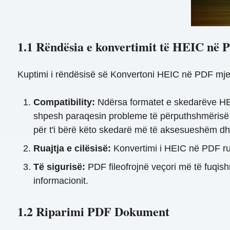
1.1 Rëndësia e konvertimit të HEIC në 
Kuptimi i rëndësisë së Konvertoni HEIC në PDF mjetet
Compatibility:
Ndërsa formatet e skedarëve HEIC
shpesh paraqesin probleme të përputhshmërisë m
për t'i bërë këto skedarë më të aksesueshëm d
Ruajtja e cilësisë:
Konvertimi i HEIC në PDF ruan
Të sigurisë:
PDF fileofrojnë veçori më të fuqishm
informacionit.
1.2 Riparimi PDF Dokument