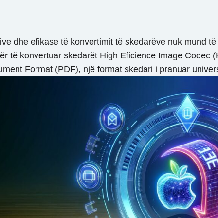
ve dhe efikase të konvertimit të skedarëve nuk mund të m
r të konvertuar skedarët High Eficience Image Codec (HE
ment Format (PDF), një format skedari i pranuar univers