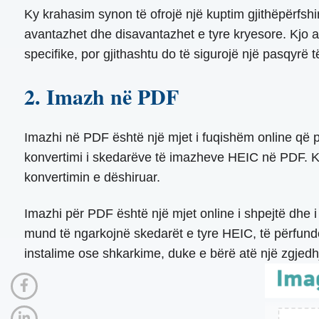
Ky krahasim synon të ofrojë një kuptim gjithëpërfs
avantazhet dhe disavantazhet e tyre kryesore. Kjo an
specifike, por gjithashtu do të sigurojë një pasqyrë 
2. Imazh në PDF
Imazhi në PDF është një mjet i fuqishëm online që p
konvertimi i skedarëve të imazheve HEIC në PDF. Ky
konvertimin e dëshiruar.
Imazhi për PDF është një mjet online i shpejtë dhe i
mund të ngarkojnë skedarët e tyre HEIC, të përfund
instalime ose shkarkime, duke e bërë atë një zgjedh