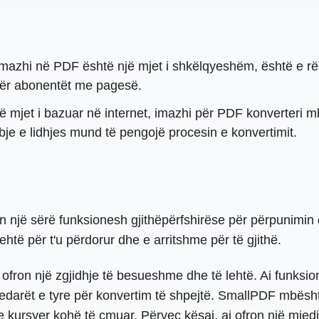
mazhi në PDF është një mjet i shkëlqyeshëm, është e rë
ër abonentët me pagesë.
 mjet i bazuar në internet, imazhi për PDF konverteri mb
bje e lidhjes mund të pengojë procesin e konvertimit.
n një sërë funksionesh gjithëpërfshirëse për përpunimin
ehtë për t'u përdorur dhe e arritshme për të gjithë.
fron një zgjidhje të besueshme dhe të lehtë. Ai funksio
kedarët e tyre për konvertim të shpejtë. SmallPDF mbësh
 kursyer kohë të çmuar. Përveç kësaj, ai ofron një mjedi