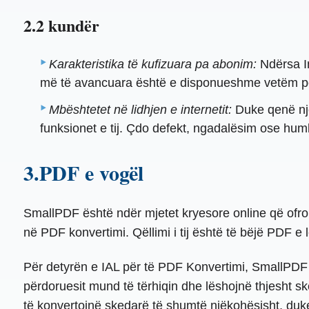
2.2 kundër
Karakteristika të kufizuara pa abonim:
Ndërsa I
më të avancuara është e disponueshme vetëm p
Mbështetet në lidhjen e internetit:
Duke qenë një
funksionet e tij. Çdo defekt, ngadalësim ose hum
3.PDF e vogël
SmallPDF është ndër mjetet kryesore online që ofro
në PDF konvertimi. Qëllimi i tij është të bëjë PDF e l
Për detyrën e IAL për të PDF Konvertimi, SmallPDF o
përdoruesit mund të tërhiqin dhe lëshojnë thjesht s
të konvertojnë skedarë të shumtë njëkohësisht, duke