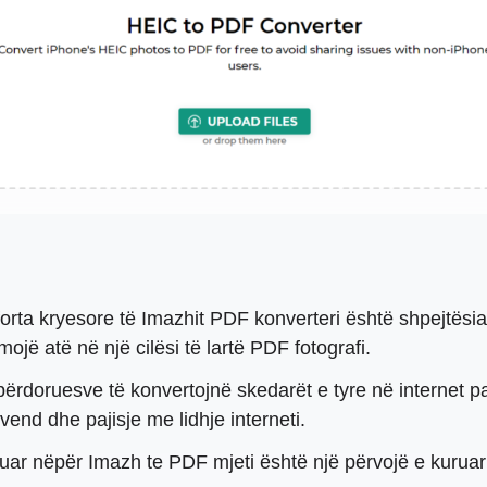
forta kryesore të Imazhit PDF konverteri është shpejtësia
ojë atë në një cilësi të lartë PDF fotografi.
rdoruesve të konvertojnë skedarët e tyre në internet pa
end dhe pajisje me lidhje interneti.
ar nëpër Imazh te PDF mjeti është një përvojë e kuruar e 