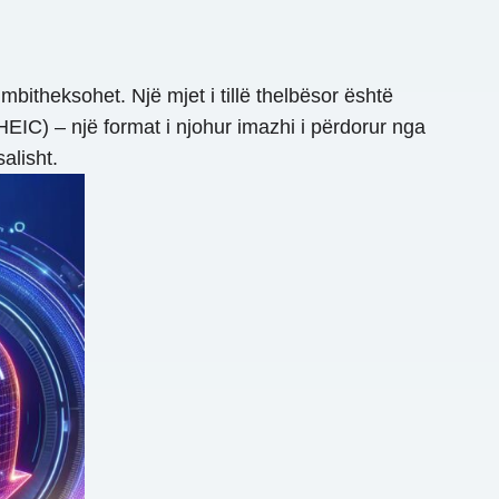
bitheksohet. Një mjet i tillë thelbësor është
IC) – një format i njohur imazhi i përdorur nga
alisht.