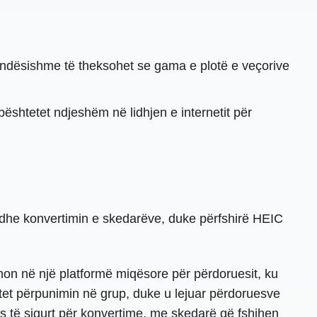
ndësishme të theksohet se gama e plotë e veçorive
ështetet ndjeshëm në lidhjen e internetit për
 dhe konvertimin e skedarëve, duke përfshirë HEIC
non në një platformë miqësore për përdoruesit, ku
tet përpunimin në grup, duke u lejuar përdoruesve
s të sigurt për konvertime, me skedarë që fshihen