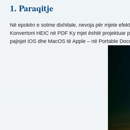
1. Paraqitje
Në epokën e sotme dixhitale, nevoja për mjete efekti
Konvertoni HEIC në PDF Ky mjet është projektuar pë
pajisjet iOS dhe MacOS të Apple – në Portable Docu