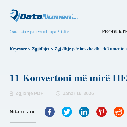
PRODUKTE
Garancia e parave mbrapa 30 ditë
Kryesore
>
Zgjidhjet
>
Zgjidhje për imazhe dhe dokumente
11 Konvertoni më mirë 
Zgjidhje PDF
Janar 16, 2026
Ndani tani: