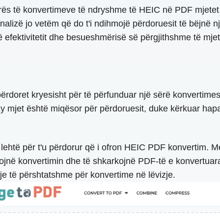
hirës të konvertimeve të ndryshme të HEIC në PDF mjetet
alizë jo vetëm që do t'i ndihmojë përdoruesit të bëjnë n
të efektivitetit dhe besueshmërisë së përgjithshme të mjeti
ërdoret kryesisht për të përfunduar një sërë konvertime
 mjet është miqësor për përdoruesit, duke kërkuar hapa
 lehtë për t'u përdorur që i ofron HEIC PDF konvertim. M
ojnë konvertimin dhe të shkarkojnë PDF-të e konvertuar
je të përshtatshme për konvertime në lëvizje.