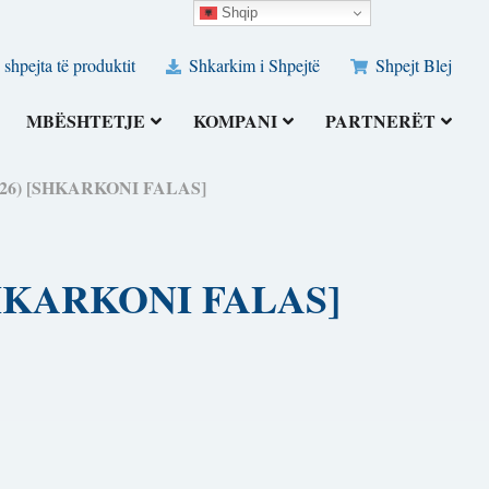
Shqip
 shpejta të produktit
Shkarkim i Shpejtë
Shpejt Blej
MBËSHTETJE
KOMPANI
PARTNERËT
(2026) [SHKARKONI FALAS]
 [SHKARKONI FALAS]