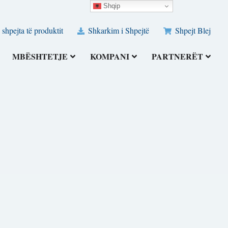
Shqip
 shpejta të produktit
Shkarkim i Shpejtë
Shpejt Blej
MBËSHTETJE
KOMPANI
PARTNERËT