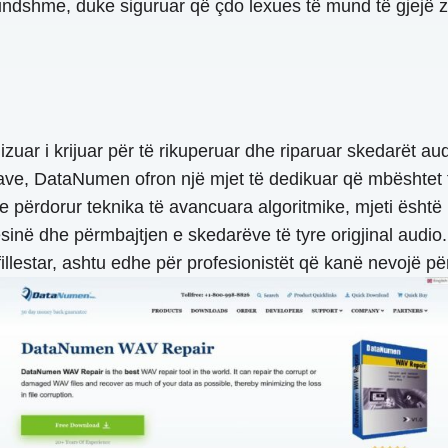
undshme, duke siguruar që çdo lexues të mund të gjejë zg
lizuar i krijuar për të rikuperuar dhe riparuar skedarët a
ënave, DataNumen ofron një mjet të dedikuar që mbështet fu
përdorur teknika të avancuara algoritmike, mjeti është 
inë dhe përmbajtjen e skedarëve të tyre origjinal audio. 
fillestar, ashtu edhe për profesionistët që kanë nevojë 