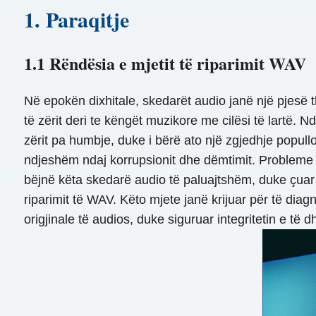
1. Paraqitje
1.1 Rëndësia e mjetit të riparimit WAV
Në epokën dixhitale, skedarët audio janë një pjesë 
të zërit deri te këngët muzikore me cilësi të lartë.
zërit pa humbje, duke i bërë ato një zgjedhje popullo
ndjeshëm ndaj korrupsionit dhe dëmtimit. Probleme të t
bëjnë këta skedarë audio të paluajtshëm, duke çuar
riparimit të WAV. Këto mjete janë krijuar për të d
origjinale të audios, duke siguruar integritetin e 