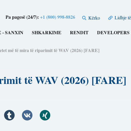
Pa pagesë (24/7):
+1 (800) 998-8826
Lidhje të
Kërko
 - SANXIN
SHKARKIME
RENDIT
DEVELOPERS
etet më të mira të riparimit të WAV (2026) [FARE]
parimit të WAV (2026) [FARE]