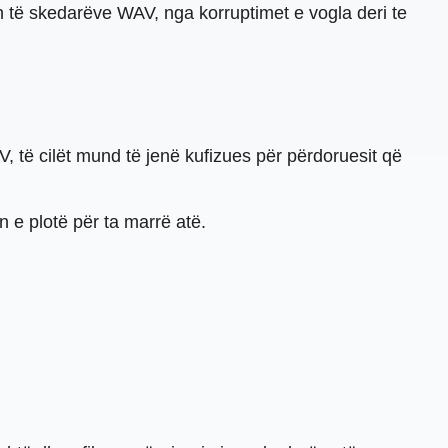
h të skedarëve WAV, nga korruptimet e vogla deri te
 të cilët mund të jenë kufizues për përdoruesit që
n e plotë për ta marrë atë.