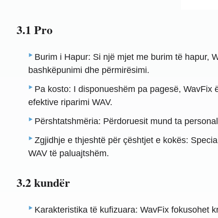
3.1 Pro
Burim i Hapur: Si një mjet me burim të hapur, Wa
bashkëpunimi dhe përmirësimi.
Pa kosto: I disponueshëm pa pagesë, WavFix ës
efektive riparimi WAV.
Përshtatshmëria: Përdoruesit mund ta personaliz
Zgjidhje e thjeshtë për çështjet e kokës: Speci
WAV të paluajtshëm.
3.2 kundër
Karakteristika të kufizuara: WavFix fokusohet kr