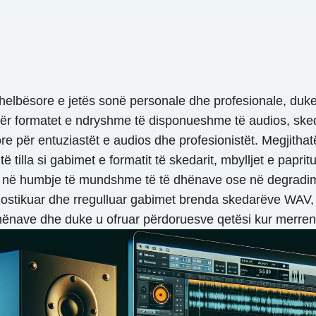
thelbësore e jetës sonë personale dhe profesionale, duke
 Ndër formatet e ndryshme të disponueshme të audios, ske
re për entuziastët e audios dhe profesionistët. Megjithat
illa si gabimet e formatit të skedarit, mbylljet e papritu
 në humbje të mundshme të të dhënave ose në degradim të
iagnostikuar dhe rregulluar gabimet brenda skedarëve WA
të dhënave dhe duke u ofruar përdoruesve qetësi kur merr