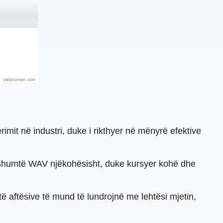
imit në industri, duke i rikthyer në mënyrë efektive
të shumtë WAV njëkohësisht, duke kursyer kohë dhe
të aftësive të mund të lundrojnë me lehtësi mjetin,