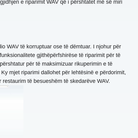
jidhjen e riparimit WAV që i përshtatet më së miri
udio WAV të korruptuar ose të dëmtuar. I njohur për
nksionalitete gjithëpërfshirëse të riparimit për të
përshtatur për të maksimizuar rikuperimin e të
Ky mjet riparimi dallohet për lehtësinë e përdorimit,
për restaurim të besueshëm të skedarëve WAV.