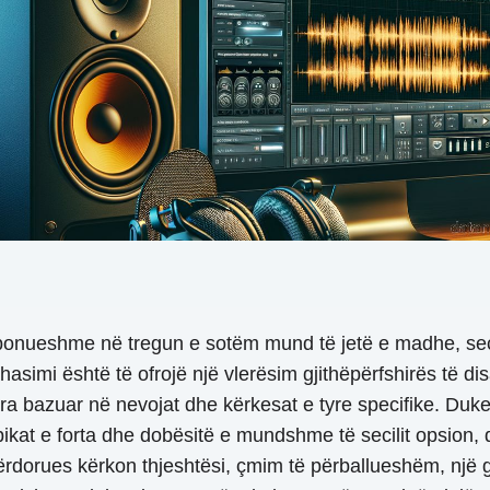
ponueshme në tregun e sotëm mund të jetë e madhe, secil
ahasimi është të ofrojë një vlerësim gjithëpërfshirës të d
a bazuar në nevojat dhe kërkesat e tyre specifike. Duke 
 pikat e forta dhe dobësitë e mundshme të secilit opsion,
rdorues kërkon thjeshtësi, çmim të përballueshëm, një 