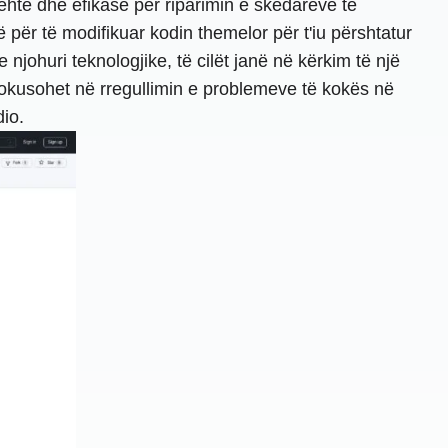
lehtë dhe efikase për riparimin e skedarëve të
për të modifikuar kodin themelor për t'iu përshtatur
njohuri teknologjike, të cilët janë në kërkim të një
or fokusohet në rregullimin e problemeve të kokës në
io.