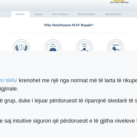
im WAV
krenohet me një nga normat më të larta të rikuper
gjinale.
në grup, duke i lejuar përdoruesit të riparojnë skedarë 
saj intuitive siguron që përdoruesit e të gjitha niveleve 