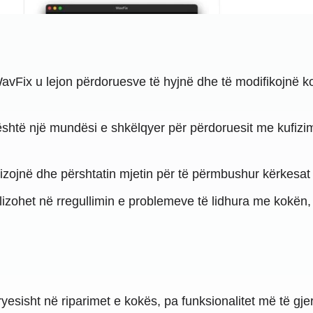
vFix u lejon përdoruesve të hyjnë dhe të modifikojnë kodin
htë një mundësi e shkëlqyer për përdoruesit me kufizim
ojnë dhe përshtatin mjetin për të përmbushur kërkesat sp
alizohet në rregullimin e problemeve të lidhura me kokën
yesisht në riparimet e kokës, pa funksionalitet më të gjer