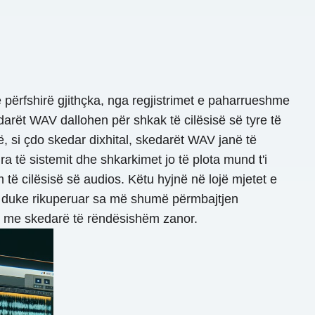
 përfshirë gjithçka, nga regjistrimet e paharrueshme
darët WAV dallohen për shkak të cilësisë së tyre të
ë, si çdo skedar dixhital, skedarët WAV janë të
ra të sistemit dhe shkarkimet jo të plota mund t'i
 cilësisë së audios. Këtu hyjnë në lojë mjetet e
V, duke rikuperuar sa më shumë përmbajtjen
en me skedarë të rëndësishëm zanor.