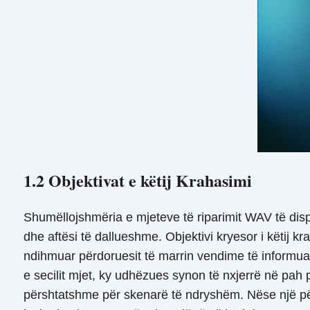
1.2 Objektivat e këtij Krahasimi
Shumëllojshmëria e mjeteve të riparimit WAV të dis
dhe aftësi të dallueshme. Objektivi kryesor i këtij kr
ndihmuar përdoruesit të marrin vendime të informuar
e secilit mjet, ky udhëzues synon të nxjerrë në pah
përshtatshme për skenarë të ndryshëm. Nëse një pë