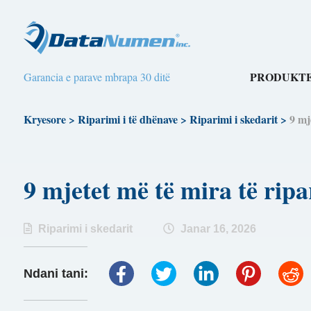
PRODUKTE
Garancia e parave mbrapa 30 ditë
Kryesore
>
Riparimi i të dhënave
>
Riparimi i skedarit
>
9 mj
9 mjetet më të mira të ri
Riparimi i skedarit
Janar 16, 2026
Ndani tani: