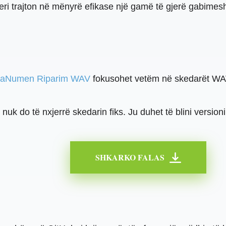
eri trajton në mënyrë efikase një gamë të gjerë gabimes
taNumen Riparim WAV
fokusohet vetëm në skedarët WAV,
nuk do të nxjerrë skedarin fiks. Ju duhet të blini versioni
SHKARKO FALAS