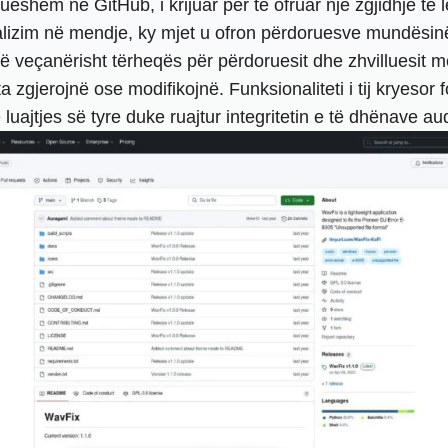
eshëm në GitHub, i krijuar për të ofruar një zgjidhje të 
alizim në mendje, ky mjet u ofron përdoruesve mundësinë 
 veçanërisht tërheqës për përdoruesit dhe zhvilluesit me 
 ta zgjerojnë ose modifikojnë. Funksionaliteti i tij kryes
ajtjes së tyre duke ruajtur integritetin e të dhënave aud