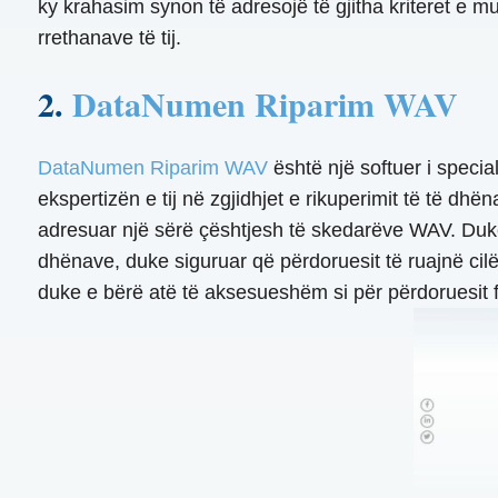
ky krahasim synon të adresojë të gjitha kriteret e m
rrethanave të tij.
2.
DataNumen Riparim WAV
DataNumen Riparim WAV
është një softuer i specia
ekspertizën e tij në zgjidhjet e rikuperimit të të dh
adresuar një sërë çështjesh të skedarëve WAV. Duke 
dhënave, duke siguruar që përdoruesit të ruajnë cilës
duke e bërë atë të aksesueshëm si për përdoruesit 