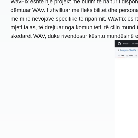
WavFix është një projekt me burim të hapur i disponu
dëmtuar WAV. I zhvilluar me fleksibilitet dhe person
më mirë nevojave specifike të riparimit. WavFix është
mjeti falas, të drejtuar nga komuniteti, të cilin mund
skedarët WAV, duke rivendosur kështu mundësinë e lu