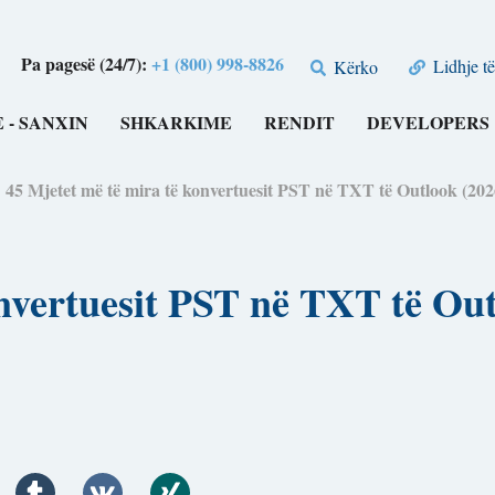
Pa pagesë (24/7):
+1 (800) 998-8826
Lidhje të
Kërko
 - SANXIN
SHKARKIME
RENDIT
DEVELOPERS
>
45 Mjetet më të mira të konvertuesit PST në TXT të Outlook
nvertuesit PST në TXT të Out