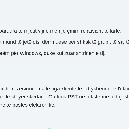
aruara të mjetit vijnë me një çmim relativisht të lartë.
ja mund të jetë disi dërrmuese për shkak të grupit të saj t
ëm për Windows, duke kufizuar shtrirjen e tij.
on të rezervoni emaile nga klientë të ndryshëm dhe t'i ko
për të kthyer skedarët Outlook PST në tekste më të thjesh
re të postës elektronike.