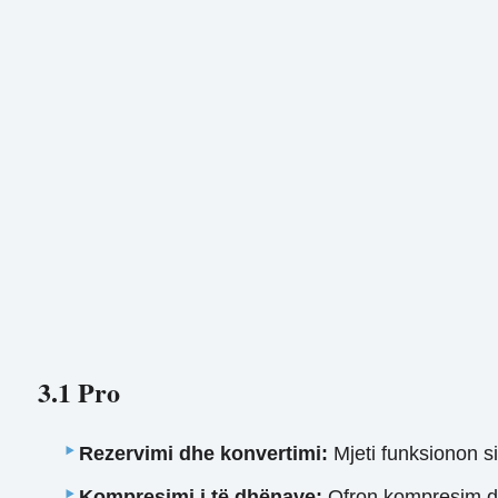
3.1 Pro
Rezervimi dhe konvertimi:
Mjeti funksionon si
Kompresimi i të dhënave:
Ofron kompresim der