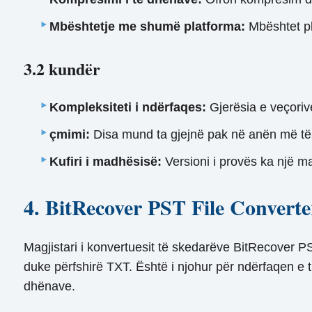
Mbështetje me shumë platforma:
Mbështet pl
3.2 kundër
Kompleksiteti i ndërfaqes:
Gjerësia e veçorive
çmimi:
Disa mund ta gjejnë pak në anën më të l
Kufiri i madhësisë:
Versioni i provës ka një ma
4. BitRecover PST File Convert
Magjistari i konvertuesit të skedarëve BitRecover P
duke përfshirë TXT. Është i njohur për ndërfaqen e ti
dhënave.