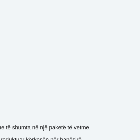
ime të shumta në një paketë të vetme.
 reduktuar kërkesën për hapësirë.