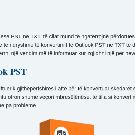
se PST në TXT, të cilat mund të ngatërrojnë përdoruesi
ve të ndryshme të konvertimit të Outlook PST në TXT të 
errni një vendim më të informuar kur zgjidhni një për nevo
ook PST
uerik gjithëpërfshirës i aftë për të konvertuar skedarët
u ofron shumë veçori mbresëlënëse, të tilla si konvertim
dhe pa probleme.