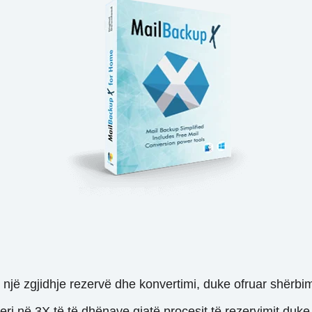
 një zgjidhje rezervë dhe konvertimi, duke ofruar shërb
i në 3X të të dhënave gjatë procesit të rezervimit duke