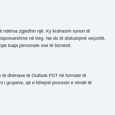
t ndërsa zgjedhin një. Ky krahasim synon të
disponueshme në treg. Ne do të diskutojmë veçoritë,
jat tuaja personale ose të biznesit.
 e të dhënave të Outlook PST në formate të
i i grupeve, që e kthejnë procesin e rëndë të