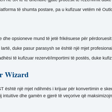
atforma të shumta postare, pa u kufizuar vetëm në Outl
 dhe opsioneve mund të jetë frikësuese për përdoruesit f
artë, duke pasur parasysh se është një mjet profesional
dhësi të kufizuar rezervë/importimi të postës, duke kufizu
er Wizard
ST është një mjet ndihmës i krijuar për konvertimin e s
j intuitive dhe gamën e gjerë të veçorive që maksimizojnë 