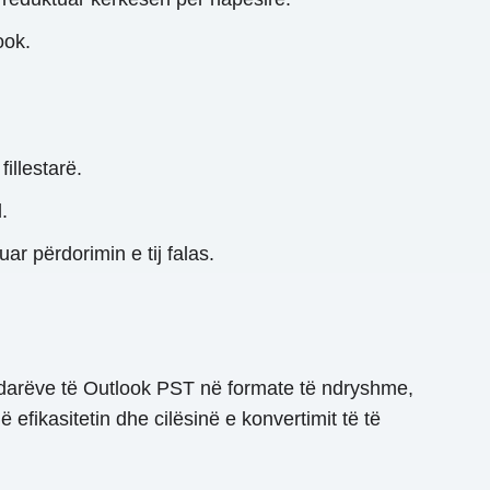
ook.
illestarë.
.
ar përdorimin e tij falas.
kedarëve të Outlook PST në formate të ndryshme,
efikasitetin dhe cilësinë e konvertimit të të