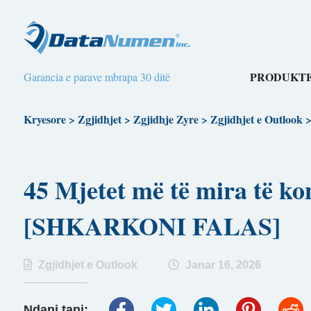
PRODUKTE
Garancia e parave mbrapa 30 ditë
Kryesore
>
Zgjidhjet
>
Zgjidhje Zyre
>
Zgjidhjet e Outlook
45 Mjetet më të mira të ko
[SHKARKONI FALAS]
Zgjidhjet e Outlook
Janar 16, 2026
Ndani tani: