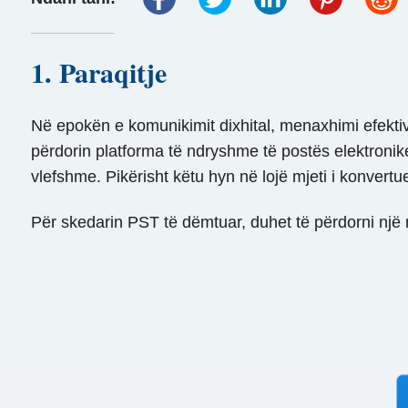
1. Paraqitje
Në epokën e komunikimit dixhital, menaxhimi efekti
përdorin platforma të ndryshme të postës elektronik
vlefshme. Pikërisht këtu hyn në lojë mjeti i konvert
Për skedarin PST të dëmtuar, duhet të përdorni një 