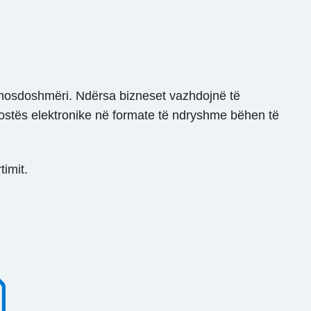
omosdoshmëri. Ndërsa bizneset vazhdojnë të
postës elektronike në formate të ndryshme bëhen të
imit.