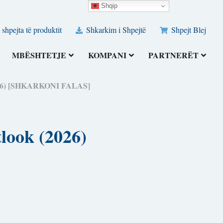
Shqip
 shpejta të produktit
Shkarkim i Shpejtë
Shpejt Blej
MBËSHTETJE
KOMPANI
PARTNERËT
 (2026) [SHKARKONI FALAS]
look (2026)