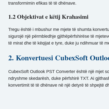
transformimin efikas të të dhënave.
1.2 Objektivat e këtij Krahasimi
Tregu është i mbushur me mjete të shumta konvertue
sigurojë një përmbledhje gjithëpërfshirëse të mjete
të mirat dhe të këqijat e tyre, duke ju ndihmuar të m
2. Konvertuesi CubexSoft Outl
CubexSoft Outlook PST Converter është një mjet soft
ndryshme skedarësh, duke përfshirë TXT. Ai gjithasht
konvertimit të të dhënave në një detyrë të shpejtë 