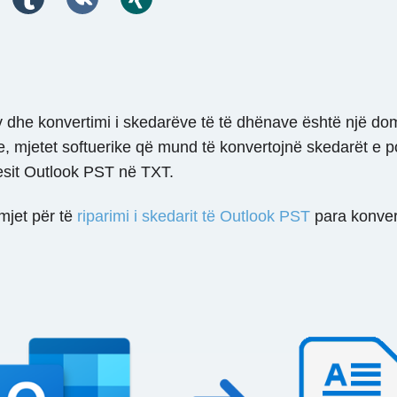
v dhe konvertimi i skedarëve të të dhënave është një d
e, mjetet softuerike që mund të konvertojnë skedarët e 
uesit Outlook PST në TXT.
mjet për të
riparimi i skedarit të Outlook PST
para konvert