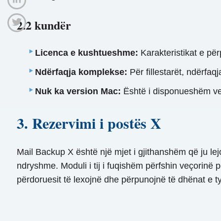
2.2 kundër
Licenca e kushtueshme:
Karakteristikat e përp
Ndërfaqja komplekse:
Për fillestarët, ndërfaq
Nuk ka version Mac:
Është i disponueshëm vet
3. Rezervimi i postës X
Mail Backup X është një mjet i gjithanshëm që ju lej
ndryshme. Moduli i tij i fuqishëm përfshin veçorinë 
përdoruesit të lexojnë dhe përpunojnë të dhënat e ty