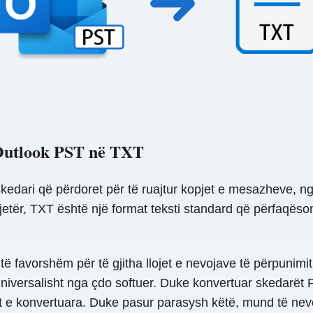
ë Outlook PST në TXT
kedari që përdoret për të ruajtur kopjet e mesazheve, ngj
 tjetër, TXT është një format teksti standard që përfaqë
 favorshëm për të gjitha llojet e nevojave të përpunimi
 universalisht nga çdo softuer. Duke konvertuar skedar
t e konvertuara. Duke pasur parasysh këtë, mund të nev