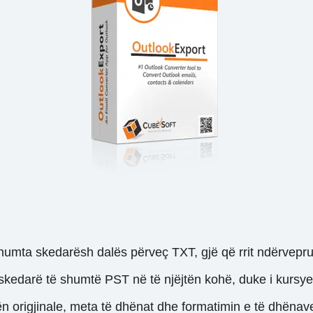
humta skedarësh dalës përveç TXT, gjë që rrit ndërvepru
skedarë të shumtë PST në të njëjtën kohë, duke i kursye
ën origjinale, meta të dhënat dhe formatimin e të dhënave