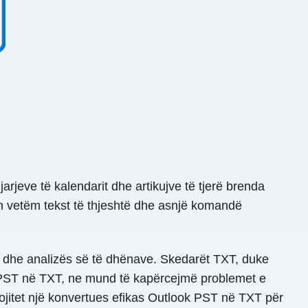
arjeve të kalendarit dhe artikujve të tjerë brenda
son vetëm tekst të thjeshtë dhe asnjë komandë
t dhe analizës së të dhënave. Skedarët TXT, duke
ët PST në TXT, ne mund të kapërcejmë problemet e
ojitet një konvertues efikas Outlook PST në TXT për