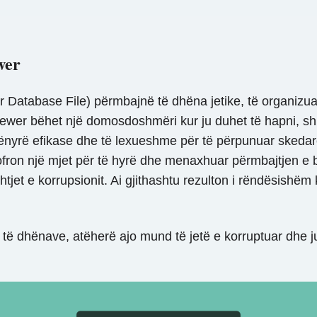
wer
atabase File) përmbajnë të dhëna jetike, të organizuar
ewer bëhet një domosdoshmëri kur ju duhet të hapni, shi
mënyrë efikase dhe të lexueshme për të përpunuar skeda
i ofron një mjet për të hyrë dhe menaxhuar përmbajtjen 
shtjet e korrupsionit. Ai gjithashtu rezulton i rëndësishë
ë dhënave, atëherë ajo mund të jetë e korruptuar dhe ju 