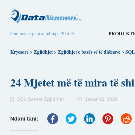
PRODUKTE
Garancia e parave mbrapa 30 ditë
Kryesore
>
Zgjidhjet
>
Zgjidhjet e bazës së të dhënave
>
SQL 
24 Mjetet më të mira të
SQL Server Zgjidhjet
Janar 16, 2026
Ndani tani: