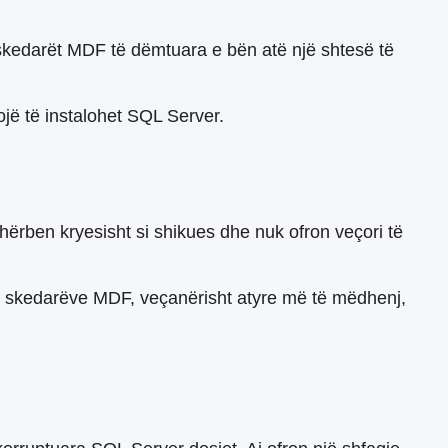
skedarët MDF të dëmtuara e bën atë një shtesë të
jë të instalohet SQL Server.
 shërben kryesisht si shikues dhe nuk ofron veçori të
e skedarëve MDF, veçanërisht atyre më të mëdhenj,