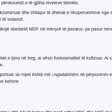
përdoruesit e të gjitha niveleve teknike.
ekzaminuar dhe shfaqur të dhënat e rikuperueshme nga 
 të sistemit.
shikojë skedarët MDF në mënyrë të pavarur, pa pasur nevo
t e tjera në treg, ai ofron funksionalitet të kufizuar. Ai
e.
portuar se mjeti është më i ngadalshëm në përpunimin 
ike kohore.