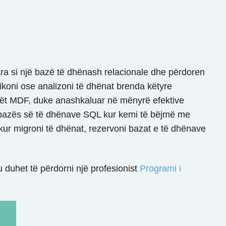
a si një bazë të dhënash relacionale dhe përdoren
koni ose analizoni të dhënat brenda këtyre
rët MDF, duke anashkaluar në mënyrë efektive
e bazës së të dhënave SQL kur kemi të bëjmë me
m kur migroni të dhënat, rezervoni bazat e të dhënave
duhet të përdorni një profesionist
Programi i