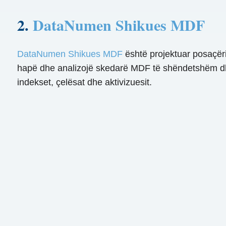
2.
DataNumen Shikues MDF
DataNumen Shikues MDF
është projektuar posaçër
hapë dhe analizojë skedarë MDF të shëndetshëm dhe 
indekset, çelësat dhe aktivizuesit.