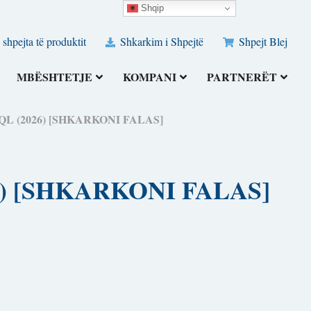
Shqip
 shpejta të produktit
Shkarkim i Shpejtë
Shpejt Blej
MBËSHTETJE
KOMPANI
PARTNERËT
 MSSQL (2026) [SHKARKONI FALAS]
2026) [SHKARKONI FALAS]