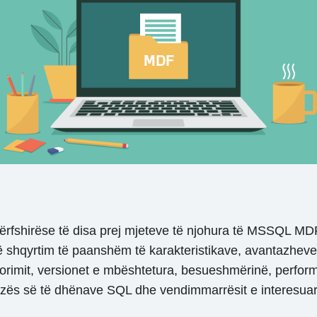
përfshirëse të disa prej mjeteve të njohura të MSSQL MD
ë shqyrtim të paanshëm të karakteristikave, avantazheve
rdorimit, versionet e mbështetura, besueshmërinë, perfor
e bazës së të dhënave SQL dhe vendimmarrësit e interesu