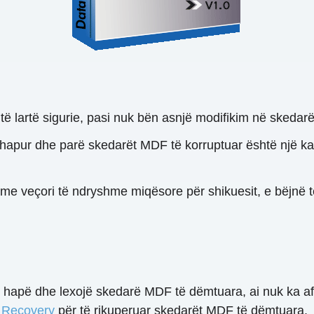
 të lartë sigurie, pasi nuk bën asnjë modifikim në skedarë
 hapur dhe parë skedarët MDF të korruptuar është një kara
 me veçori të ndryshme miqësore për shikuesit, e bëjnë t
hapë dhe lexojë skedarë MDF të dëmtuara, ai nuk ka aftë
Recovery
për të rikuperuar skedarët MDF të dëmtuara.