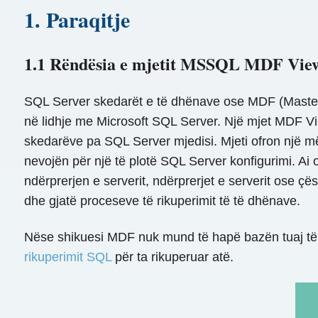
1. Paraqitje
1.1 Rëndësia e mjetit MSSQL MDF Vie
SQL Server skedarët e të dhënave ose MDF (Master D
në lidhje me Microsoft SQL Server. Një mjet MDF Vi
skedarëve pa SQL Server mjedisi. Mjeti ofron një 
nevojën për një të plotë SQL Server konfigurimi. A
ndërprerjen e serverit, ndërprerjet e serverit ose çë
dhe gjatë proceseve të rikuperimit të të dhënave.
Nëse shikuesi MDF nuk mund të hapë bazën tuaj të t
rikuperimit SQL
për ta rikuperuar atë.