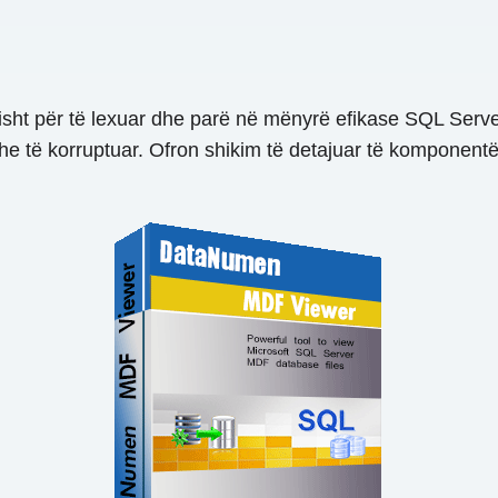
isht për të lexuar dhe parë në mënyrë efikase SQL Ser
të korruptuar. Ofron shikim të detajuar të komponentëve