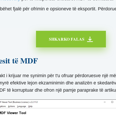
bëhet fjalë për ofrimin e opsioneve të eksportit. Përdorue
SHKARKO FALAS
uesit të MDF
 i krijuar me synimin për t'u ofruar përdoruesve një mën
nyrë efektive lejon ekzaminimin dhe analizën e skedarë
MDF të korruptuar dhe ofron një pamje paraprake të artik