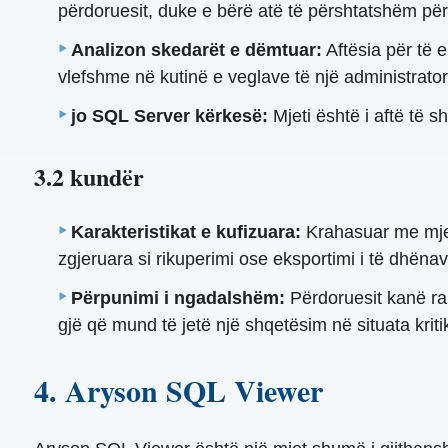
përdoruesit, duke e bërë atë të përshtatshëm për 
Analizon skedarët e dëmtuar:
Aftësia për të 
vlefshme në kutinë e veglave të një administratori
jo SQL Server kërkesë:
Mjeti është i aftë të 
3.2 kundër
Karakteristikat e kufizuara:
Krahasuar me mjete
zgjeruara si rikuperimi ose eksportimi i të dhënav
Përpunimi i ngadalshëm:
Përdoruesit kanë ra
gjë që mund të jetë një shqetësim në situata krit
4. Aryson SQL Viewer