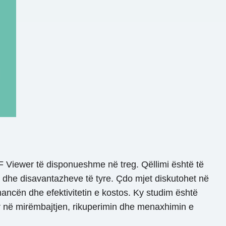
F Viewer të disponueshme në treg. Qëllimi është të
 dhe disavantazheve të tyre. Çdo mjet diskutohet në
mancën dhe efektivitetin e kostos. Ky studim është
ar në mirëmbajtjen, rikuperimin dhe menaxhimin e