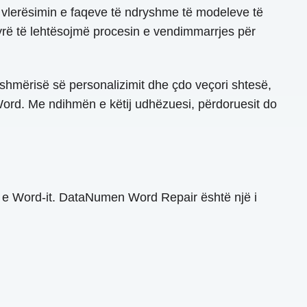
he vlerësimin e faqeve të ndryshme të modeleve të
ënyrë të lehtësojmë procesin e vendimmarrjes për
eshmërisë së personalizimit dhe çdo veçori shtesë,
 Word. Me ndihmën e këtij udhëzuesi, përdoruesit do
it e Word-it. DataNumen Word Repair është një i