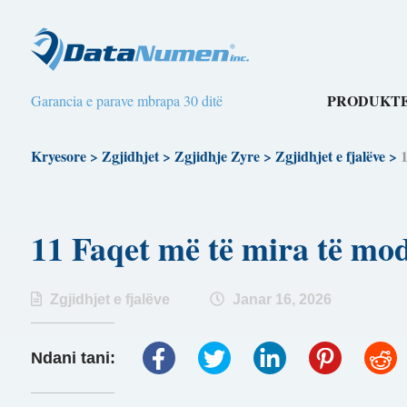
PRODUKTE
Garancia e parave mbrapa 30 ditë
Kryesore
>
Zgjidhjet
>
Zgjidhje Zyre
>
Zgjidhjet e fjalëve
>
1
11 Faqet më të mira të mode
Zgjidhjet e fjalëve
Janar 16, 2026
Ndani tani: