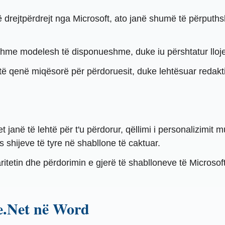
drejtpërdrejt nga Microsoft, ato janë shumë të përputh
mishme modelesh të disponueshme, duke iu përshtatur lloje
r të qenë miqësorë për përdoruesit, duke lehtësuar redakt
 janë të lehtë për t'u përdorur, qëllimi i personalizimit 
 shijeve të tyre në shabllone të caktuar.
tetin dhe përdorimin e gjerë të shablloneve të Microsoft,
te.Net në Word