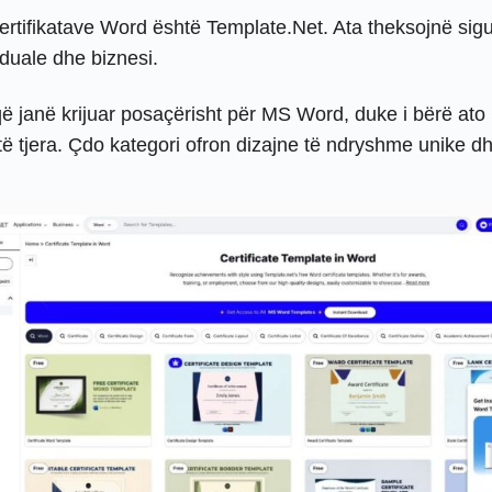
certifikatave Word është Template.Net. Ata theksojnë sig
duale dhe biznesi.
ë janë krijuar posaçërisht për MS Word, duke i bërë ato 
ë tjera. Çdo kategori ofron dizajne të ndryshme unike d