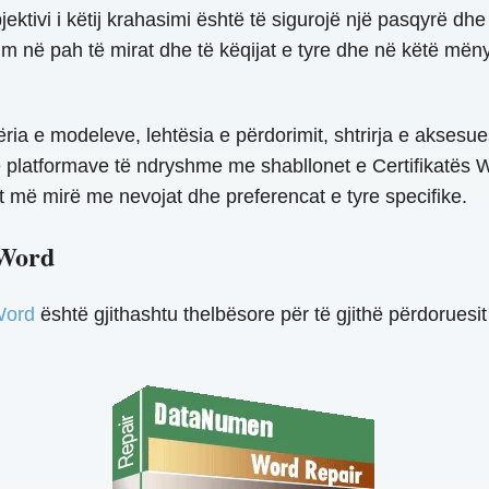
ektivi i këtij krahasimi është të sigurojë një pasqyrë d
rrim në pah të mirat dhe të këqijat e tyre dhe në këtë m
ia e modeleve, lehtësia e përdorimit, shtrirja e aksesu
 të platformave të ndryshme me shabllonet e Certifikatës
et më mirë me nevojat dhe preferencat e tyre specifike.
 Word
Word
është gjithashtu thelbësore për të gjithë përdorues