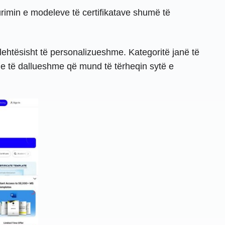
urimin e modeleve të certifikatave shumë të
lehtësisht të personalizueshme. Kategoritë janë të
he të dallueshme që mund të tërheqin sytë e