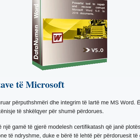
tave të Microsoft
guruar përputhshmëri dhe integrim të lartë me MS Word. Ë
ikënisje të shkëlqyer për shumë përdorues.
jnë një gamë të gjerë modelesh certifikatash që janë plotë
e të ndryshme, duke e bërë të lehtë për përdoruesit të g