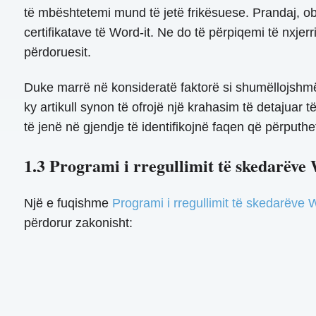
të mbështetemi mund të jetë frikësuese. Prandaj, obj
certifikatave të Word-it. Ne do të përpiqemi të nxje
përdoruesit.
Duke marrë në konsideratë faktorë si shumëllojshmër
ky artikull synon të ofrojë një krahasim të detajuar
të jenë në gjendje të identifikojnë faqen që përputh
1.3 Programi i rregullimit të skedarëve
Një e fuqishme
Programi i rregullimit të skedarëve 
përdorur zakonisht: