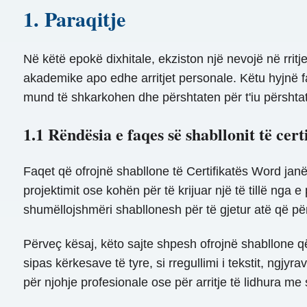
1. Paraqitje
Në këtë epokë dixhitale, ekziston një nevojë në rritje
akademike apo edhe arritjet personale. Këtu hyjnë fa
mund të shkarkohen dhe përshtaten për t'iu përshtat
1.1 Rëndësia e faqes së shabllonit të cert
Faqet që ofrojnë shabllone të Certifikatës Word jan
projektimit ose kohën për të krijuar një të tillë ng
shumëllojshmëri shabllonesh për të gjetur atë që për
Përveç kësaj, këto sajte shpesh ofrojnë shabllone 
sipas kërkesave të tyre, si rregullimi i tekstit, ngj
për njohje profesionale ose për arritje të lidhura me 