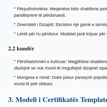
Përputhshmëria: Meqenëse këto shabllone janë 
pandërprerë të përdoruesit.
Diversiteti i Dizajnit: Ekziston një gamë e lar
Lehtë për t'u përdorur: Modelet janë krijuar pë
2.2 kundër
Përshtatshmëri e kufizuar: Megjithëse shabllonet
zbulojnë se nuk mund të rregullojnë dizajnet sipas
Mungesa e risisë: Duke pasur parasysh popullari
mund të jetë sfidues.
3. Modeli i Certifikatës Templa