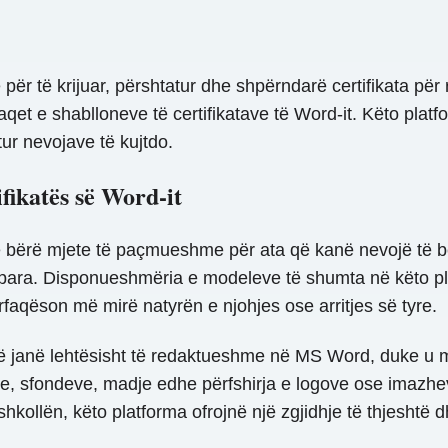
 për të krijuar, përshtatur dhe shpërndarë certifikata për 
qet e shablloneve të certifikatave të Word-it. Këto platf
ur nevojave të kujtdo.
ifikatës së Word-it
ë bërë mjete të paçmueshme për ata që kanë nevojë të bë
a e para. Disponueshmëria e modeleve të shumta në këto pl
faqëson më mirë natyrën e njohjes ose arritjes së tyre.
që janë lehtësisht të redaktueshme në MS Word, duke u m
yrave, sfondeve, madje edhe përfshirja e logove ose imazhev
shkollën, këto platforma ofrojnë një zgjidhje të thjeshtë d