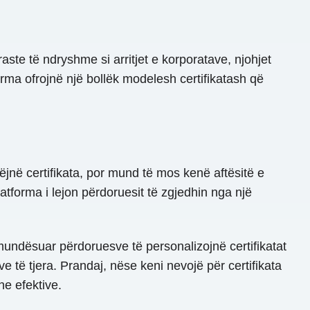
raste të ndryshme si arritjet e korporatave, njohjet
orma ofrojnë një bollëk modelesh certifikatash që
jnë certifikata, por mund të mos kenë aftësitë e
atforma i lejon përdoruesit të zgjedhin nga një
undësuar përdoruesve të personalizojnë certifikatat
e të tjera. Prandaj, nëse keni nevojë për certifikata
he efektive.