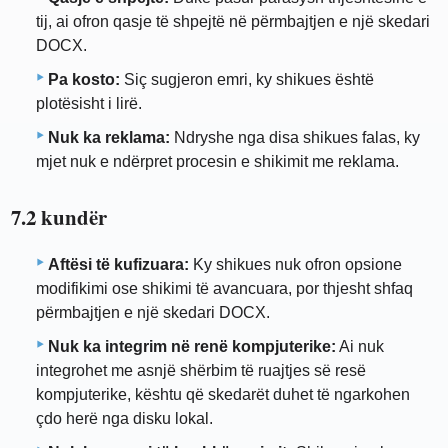
tij, ai ofron qasje të shpejtë në përmbajtjen e një skedari
DOCX.
Pa kosto:
Siç sugjeron emri, ky shikues është
plotësisht i lirë.
Nuk ka reklama:
Ndryshe nga disa shikues falas, ky
mjet nuk e ndërpret procesin e shikimit me reklama.
7.2 kundër
Aftësi të kufizuara:
Ky shikues nuk ofron opsione
modifikimi ose shikimi të avancuara, por thjesht shfaq
përmbajtjen e një skedari DOCX.
Nuk ka integrim në renë kompjuterike:
Ai nuk
integrohet me asnjë shërbim të ruajtjes së resë
kompjuterike, kështu që skedarët duhet të ngarkohen
çdo herë nga disku lokal.