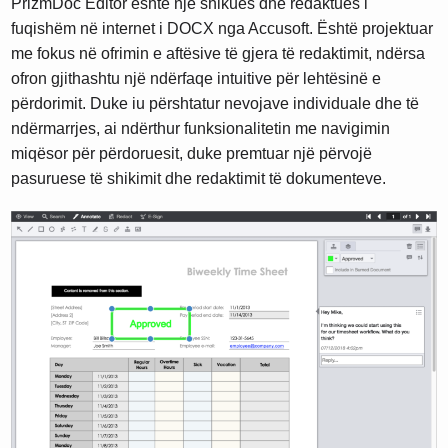
PrizmDoc Editor është një shikues dhe redaktues i
fuqishëm në internet i DOCX nga Accusoft. Është projektuar
me fokus në ofrimin e aftësive të gjera të redaktimit, ndërsa
ofron gjithashtu një ndërfaqe intuitive për lehtësinë e
përdorimit. Duke iu përshtatur nevojave individuale dhe të
ndërmarrjes, ai ndërthur funksionalitetin me navigimin
miqësor për përdoruesit, duke premtuar një përvojë
pasuruese të shikimit dhe redaktimit të dokumenteve.