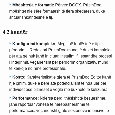
Mbështetja e formatit:
Përveç DOCX, PrizmDoc
mbështet një sërë formatesh të tjera skedarësh, duke
shtuar shkathtësinë e tij.
4.2 kundër
Konfigurimi kompleks:
Megjithë lehtësinë e tij të
përdorimit, Redaktori PrizmDoc mund të duket kompleks
për ata që nuk janë iniciuar. Instalimi fillestar dhe procesi
i integrimit, veçanërisht për përdorim organizativ, mund
të kërkojë ndihmë profesionale.
Kosto:
Karakteristikat e gjera të PrizmDoc Editor kanë
një çmim, duke e bërë atë potencialisht të ndaluar për
individët ose bizneset e vogla me buxhete të kufizuara.
Performance:
Ndërsa përgjithësisht të besueshme,
janë raportuar vonesa të herëpashershme të
performancës, veçanërisht gjatë sesioneve intensive të