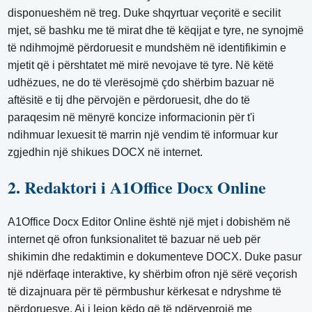
disponueshëm në treg. Duke shqyrtuar veçoritë e secilit
mjet, së bashku me të mirat dhe të këqijat e tyre, ne synojmë
të ndihmojmë përdoruesit e mundshëm në identifikimin e
mjetit që i përshtatet më mirë nevojave të tyre. Në këtë
udhëzues, ne do të vlerësojmë çdo shërbim bazuar në
aftësitë e tij dhe përvojën e përdoruesit, dhe do të
paraqesim në mënyrë koncize informacionin për t'i
ndihmuar lexuesit të marrin një vendim të informuar kur
zgjedhin një shikues DOCX në internet.
2. Redaktori i A1Office Docx Online
A1Office Docx Editor Online është një mjet i dobishëm në
internet që ofron funksionalitet të bazuar në ueb për
shikimin dhe redaktimin e dokumenteve DOCX. Duke pasur
një ndërfaqe interaktive, ky shërbim ofron një sërë veçorish
të dizajnuara për të përmbushur kërkesat e ndryshme të
përdoruesve. Ai i lejon këdo që të ndërveprojë me