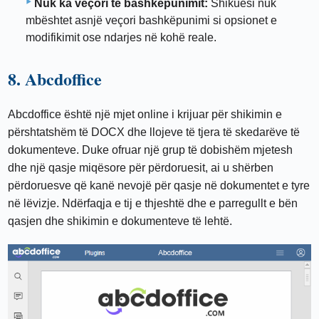
Nuk ka veçori të bashkëpunimit:
Shikuesi nuk
mbështet asnjë veçori bashkëpunimi si opsionet e
modifikimit ose ndarjes në kohë reale.
8. Abcdoffice
Abcdoffice është një mjet online i krijuar për shikimin e
përshtatshëm të DOCX dhe llojeve të tjera të skedarëve të
dokumenteve. Duke ofruar një grup të dobishëm mjetesh
dhe një qasje miqësore për përdoruesit, ai u shërben
përdoruesve që kanë nevojë për qasje në dokumentet e tyre
në lëvizje. Ndërfaqja e tij e thjeshtë dhe e parregullt e bën
qasjen dhe shikimin e dokumenteve të lehtë.