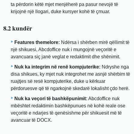
ta përdorin këtë mjet menjëherë pa pasur nevojë të
krijojnë një llogari, duke kursyer kohë të çmuar.
8.2 kundër
Features themelore:
Ndërsa i shërben mirë qëllimit të
një shikuesi, Abcdoffice nuk i mungojnë veçoritë e
avancuara siç janë veglat e redaktimit dhe shënimit.
Nuk ka integrim në renë kompjuterike:
Ndryshe nga
disa shikues, ky mjet nuk integrohet me asnjë shërbim të
ruajtjes së resë kompjuterike, duke u kërkuar
përdoruesve që të ngarkojnë skedarë lokalisht çdo herë.
Nuk ka veçori të bashkëpunimit:
Abcdoffice nuk
mbështet redaktimin bashkëpunues në kohë reale ose
veçoritë e ndarjes të qenësishme për shikuesit më të
avancuar të DOCX.