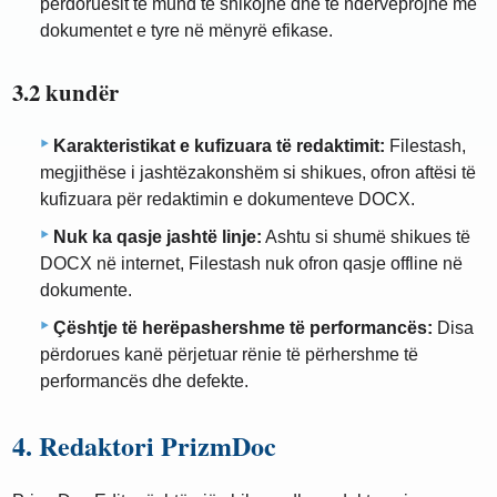
përdoruesit të mund të shikojnë dhe të ndërveprojnë me
dokumentet e tyre në mënyrë efikase.
3.2 kundër
Karakteristikat e kufizuara të redaktimit:
Filestash,
megjithëse i jashtëzakonshëm si shikues, ofron aftësi të
kufizuara për redaktimin e dokumenteve DOCX.
Nuk ka qasje jashtë linje:
Ashtu si shumë shikues të
DOCX në internet, Filestash nuk ofron qasje offline në
dokumente.
Çështje të herëpashershme të performancës:
Disa
përdorues kanë përjetuar rënie të përhershme të
performancës dhe defekte.
4. Redaktori PrizmDoc