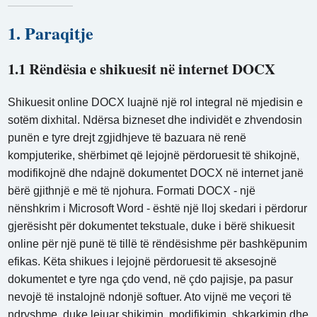
1. Paraqitje
1.1 Rëndësia e shikuesit në internet DOCX
Shikuesit online DOCX luajnë një rol integral në mjedisin e
sotëm dixhital. Ndërsa bizneset dhe individët e zhvendosin
punën e tyre drejt zgjidhjeve të bazuara në renë
kompjuterike, shërbimet që lejojnë përdoruesit të shikojnë,
modifikojnë dhe ndajnë dokumentet DOCX në internet janë
bërë gjithnjë e më të njohura. Formati DOCX - një
nënshkrim i Microsoft Word - është një lloj skedari i përdorur
gjerësisht për dokumentet tekstuale, duke i bërë shikuesit
online për një punë të tillë të rëndësishme për bashkëpunim
efikas. Këta shikues i lejojnë përdoruesit të aksesojnë
dokumentet e tyre nga çdo vend, në çdo pajisje, pa pasur
nevojë të instalojnë ndonjë softuer. Ato vijnë me veçori të
ndryshme, duke lejuar shikimin, modifikimin, shkarkimin dhe