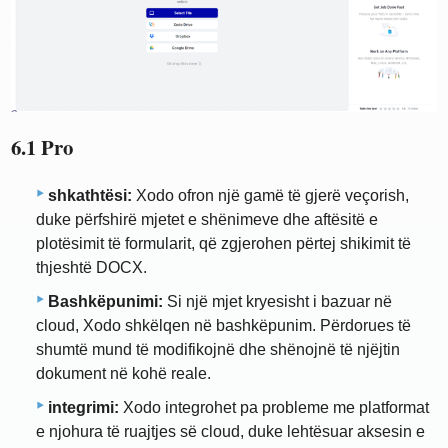
6.1 Pro
shkathtësi:
Xodo ofron një gamë të gjerë veçorish,
duke përfshirë mjetet e shënimeve dhe aftësitë e
plotësimit të formularit, që zgjerohen përtej shikimit të
thjeshtë DOCX.
Bashkëpunimi:
Si një mjet kryesisht i bazuar në
cloud, Xodo shkëlqen në bashkëpunim. Përdorues të
shumtë mund të modifikojnë dhe shënojnë të njëjtin
dokument në kohë reale.
integrimi:
Xodo integrohet pa probleme me platformat
e njohura të ruajtjes së cloud, duke lehtësuar aksesin e