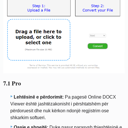
7.1 Pro
Lehtësinë e përdorimit:
Pa pagesë Online DOCX
Viewer është jashtëzakonisht i përshtatshëm për
përdoruesit dhe nuk kërkon ndonjë regjistrim ose
shkarkim softueri.
Qasje e shpejtë:
Duke pasur parasysh thjeshtësinë e