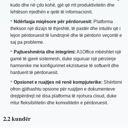
kudo dhe në çdo kohë, gjë që rrit produktivitetin dhe
lehtëson rrjedhën e qetë të informacionit.
Ndërfaqja miqësore për përdoruesit:
Platforma
thekson një dizajn të thjeshtë, të pastër dhe intuitiv që i
lejon përdoruesit të lundrojnë dhe të përdorin veçoritë e
saj pa probleme.
Pajtueshmëria dhe integrimi:
A1Office mbështet një
gamë të gjerë sistemesh, duke siguruar një përzierje
harmonike me konfigurimet ekzistuese të softuerit dhe
harduerit të përdoruesit.
Opsionet e ruajtjes në renë kompjuterike:
Shërbimi
ofron gjithashtu opsione për ruajtjen e dokumenteve
drejtpërdrejt në disa platforma të njohura cloud, duke
rritur fleksibilitetin dhe komoditetin e përdoruesit.
2.2 kundër