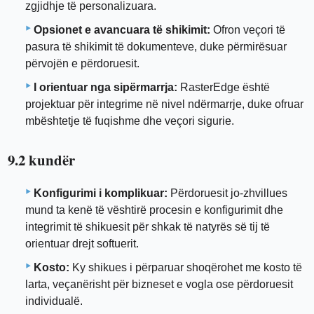
zgjidhje të personalizuara.
Opsionet e avancuara të shikimit:
Ofron veçori të
pasura të shikimit të dokumenteve, duke përmirësuar
përvojën e përdoruesit.
I orientuar nga sipërmarrja:
RasterEdge është
projektuar për integrime në nivel ndërmarrje, duke ofruar
mbështetje të fuqishme dhe veçori sigurie.
9.2 kundër
Konfigurimi i komplikuar:
Përdoruesit jo-zhvillues
mund ta kenë të vështirë procesin e konfigurimit dhe
integrimit të shikuesit për shkak të natyrës së tij të
orientuar drejt softuerit.
Kosto:
Ky shikues i përparuar shoqërohet me kosto të
larta, veçanërisht për bizneset e vogla ose përdoruesit
individualë.