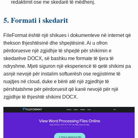
redaktimit ose me skedarë të mëdhenj.
5. Formati i skedarit
FileFormat është një shikues i dokumenteve në internet që
thekson thjeshtësinë dhe shpejtësinë. Ai u ofron
përdoruesve një zgjidhje të shpejtë për shikimin e
skedarëve DOCX, së bashku me formate të tjera të
ndryshme. Mjeti siguron një eksperiencë të qetë shikimi pa
asnjë nevojë për instalim softuerësh ose regjistrime të
ruajtjes në cloud, duke e bërë atë një zgjedhje të
përshtatshme për përdoruesit që kanë nevojë për një
zgjidhje të thjeshtë shikimi DOCX.