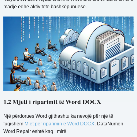
madje edhe aktivitete bashkëpunuese.
1.2 Mjeti i riparimit të Word DOCX
Një përdorues Word gjithashtu ka nevojë për një të
fuqishëm
Mjet për riparimin e Word DOCX
. DataNumen
Word Repair është kaq i mirë: