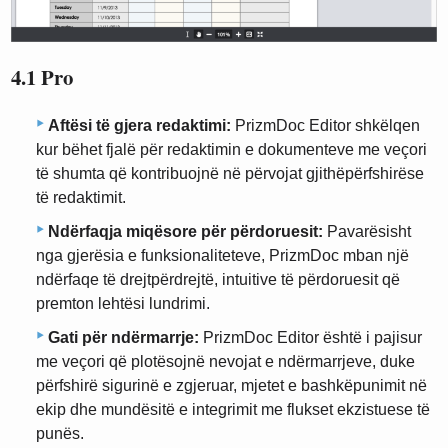
4.1 Pro
Aftësi të gjera redaktimi:
PrizmDoc Editor shkëlqen
kur bëhet fjalë për redaktimin e dokumenteve me veçori
të shumta që kontribuojnë në përvojat gjithëpërfshirëse
të redaktimit.
Ndërfaqja miqësore për përdoruesit:
Pavarësisht
nga gjerësia e funksionaliteteve, PrizmDoc mban një
ndërfaqe të drejtpërdrejtë, intuitive të përdoruesit që
premton lehtësi lundrimi.
Gati për ndërmarrje:
PrizmDoc Editor është i pajisur
me veçori që plotësojnë nevojat e ndërmarrjeve, duke
përfshirë sigurinë e zgjeruar, mjetet e bashkëpunimit në
ekip dhe mundësitë e integrimit me flukset ekzistuese të
punës.