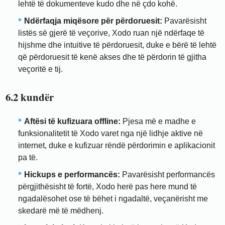
lehtë të dokumenteve kudo dhe në çdo kohë.
Ndërfaqja miqësore për përdoruesit:
Pavarësisht
listës së gjerë të veçorive, Xodo ruan një ndërfaqe të
hijshme dhe intuitive të përdoruesit, duke e bërë të lehtë
që përdoruesit të kenë akses dhe të përdorin të gjitha
veçoritë e tij.
6.2 kundër
Aftësi të kufizuara offline:
Pjesa më e madhe e
funksionalitetit të Xodo varet nga një lidhje aktive në
internet, duke e kufizuar rëndë përdorimin e aplikacionit
pa të.
Hickups e performancës:
Pavarësisht performancës
përgjithësisht të fortë, Xodo herë pas here mund të
ngadalësohet ose të bëhet i ngadaltë, veçanërisht me
skedarë më të mëdhenj.