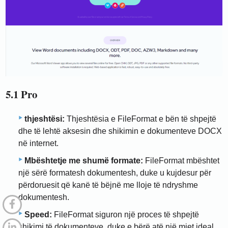
5.1 Pro
thjeshtësi:
Thjeshtësia e FileFormat e bën të shpejtë
dhe të lehtë aksesin dhe shikimin e dokumenteve DOCX
në internet.
Mbështetje me shumë formate:
FileFormat mbështet
një sërë formatesh dokumentesh, duke u kujdesur për
përdoruesit që kanë të bëjnë me lloje të ndryshme
dokumentesh.
Speed:
FileFormat siguron një proces të shpejtë
shikimi të dokumenteve, duke e bërë atë një mjet ideal