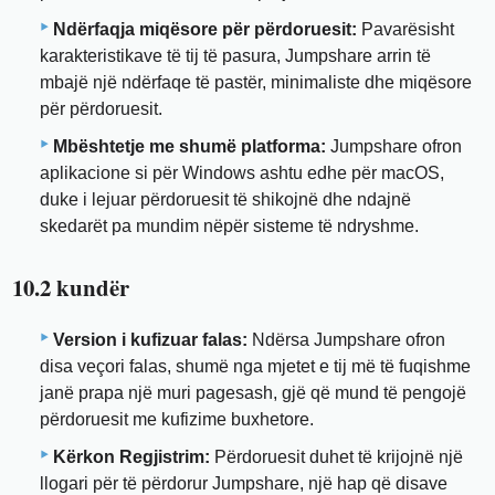
Ndërfaqja miqësore për përdoruesit:
Pavarësisht
karakteristikave të tij të pasura, Jumpshare arrin të
mbajë një ndërfaqe të pastër, minimaliste dhe miqësore
për përdoruesit.
Mbështetje me shumë platforma:
Jumpshare ofron
aplikacione si për Windows ashtu edhe për macOS,
duke i lejuar përdoruesit të shikojnë dhe ndajnë
skedarët pa mundim nëpër sisteme të ndryshme.
10.2 kundër
Version i kufizuar falas:
Ndërsa Jumpshare ofron
disa veçori falas, shumë nga mjetet e tij më të fuqishme
janë prapa një muri pagesash, gjë që mund të pengojë
përdoruesit me kufizime buxhetore.
Kërkon Regjistrim:
Përdoruesit duhet të krijojnë një
llogari për të përdorur Jumpshare, një hap që disave