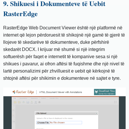
9. Shikuesi i Dokumenteve të Uebit
RasterEdge
RasterEdge Web Document Viewer është një platformë në
internet që lejon përdoruesit të shikojnë një gamë të gjerë të
llojeve të skedarëve të dokumenteve, duke përfshirë
skedarët DOCX. I krijuar më shumë si një integrim
softuerësh për faqet e internetit të kompanive sesa si një
shikues i pavarur, ai ofron aftësi të fuqishme dhe një nivel të
lartë personalizimi për zhvilluesit e uebit që kërkojnë të
shtojnë aftësi për shikimin e dokumenteve në sajtet e tyre.