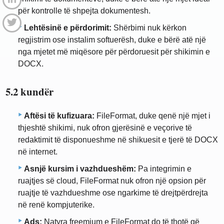
për kontrolle të shpejta dokumentesh.
Lehtësinë e përdorimit:
Shërbimi nuk kërkon
regjistrim ose instalim softuerësh, duke e bërë atë një
nga mjetet më miqësore për përdoruesit për shikimin e
DOCX.
5.2 kundër
Aftësi të kufizuara:
FileFormat, duke qenë një mjet i
thjeshtë shikimi, nuk ofron gjerësinë e veçorive të
redaktimit të disponueshme në shikuesit e tjerë të DOCX
në internet.
Asnjë kursim i vazhdueshëm:
Pa integrimin e
ruajtjes së cloud, FileFormat nuk ofron një opsion për
ruajtje të vazhdueshme ose ngarkime të drejtpërdrejta
në renë kompjuterike.
Ads:
Natyra freemium e FileFormat do të thotë që