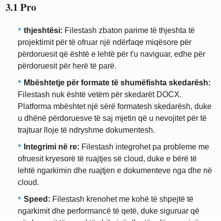
3.1 Pro
thjeshtësi:
Filestash zbaton parime të thjeshta të
projektimit për të ofruar një ndërfaqe miqësore për
përdoruesit që është e lehtë për t'u naviguar, edhe për
përdoruesit për herë të parë.
Mbështetje për formate të shumëfishta skedarësh:
Filestash nuk është vetëm për skedarët DOCX.
Platforma mbështet një sërë formatesh skedarësh, duke
u dhënë përdoruesve të saj mjetin që u nevojitet për të
trajtuar lloje të ndryshme dokumentesh.
Integrimi në re:
Filestash integrohet pa probleme me
ofruesit kryesorë të ruajtjes së cloud, duke e bërë të
lehtë ngarkimin dhe ruajtjen e dokumenteve nga dhe në
cloud.
Speed:
Filestash krenohet me kohë të shpejtë të
ngarkimit dhe performancë të qetë, duke siguruar që