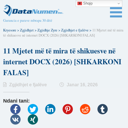
Shqip
Garancia e parave mbrapa 30 ditë
Kryesore
>
Zgjidhjet
>
Zgjidhje Zyre
>
Zgjidhjet e fjalëve
>
11 Mjetet më të mira
të shikuesve në internet DOCX (2026) [SHKARKONI FALAS]
11 Mjetet më të mira të shikuesve në
internet DOCX (2026) [SHKARKONI
FALAS]
Zgjidhjet e fjalëve
Janar 16, 2026
Ndani tani: