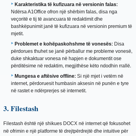
Karakteristika të kufizuara në versionin falas:
Ndërsa A1Office ofron një shërbim falas, disa nga
veçoritë e tij të avancuara të redaktimit dhe
bashkëpunimit janë të kufizuara në versionin premium të
mjetit.
Problemet e kohëpaskohshme të vonesës:
Disa
përdorues thuhet se janë përballur me probleme vonesë,
duke shkaktuar vonesa në hapjen e dokumentit ose
përditësime në redaktim, megjithëse këto ndodhin rrallë.
Mungesa e aftësive offline:
Si një mjet i vetëm në
internet, përdoruesit humbasin aksesin në punën e tyre
në rastet e ndërprerjes së internetit.
3. Filestash
Filestash është një shikues DOCX në internet që fokusohet
në ofrimin e një platforme të drejtpërdrejtë dhe intuitive për