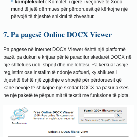
kompleksiteti:
Kompleti i gjerë i veçorive të Xodo
mund të jetë dërrmues për përdoruesit që kërkojnë një
përvojë të thjeshtë shikimi të zhveshur.
7. Pa pagesë Online DOCX Viewer
Pa pagesë në internet DOCX Viewer është një platformë
bazë, pa dukuri e krijuar për të paraqitur skedarët DOCX në
një shfletues uebi shpejt dhe me lehtësi. Pa kërkuar asnjë
regjistrim ose instalim të ndonjë softueri, ky shikues i
thjeshtë është një zgjidhje e shpejtë për përdoruesit që
kanë nevojë të shikojnë një skedar DOCX pa pasur akses
në një paketë të përpunimit të tekstit me funksione të plota.