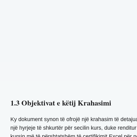
1.3 Objektivat e këtij Krahasimi
Ky dokument synon të ofrojë një krahasim të detajua
një hyrjeje të shkurtër për secilin kurs, duke rendit
kursin më të përshtatshëm të certifikimit Excel për nev