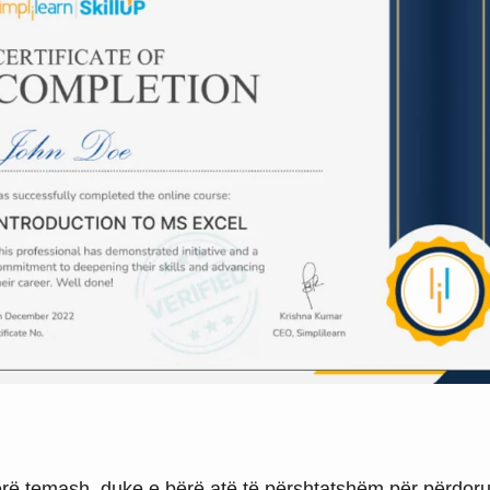
rë temash, duke e bërë atë të përshtatshëm për përdorues