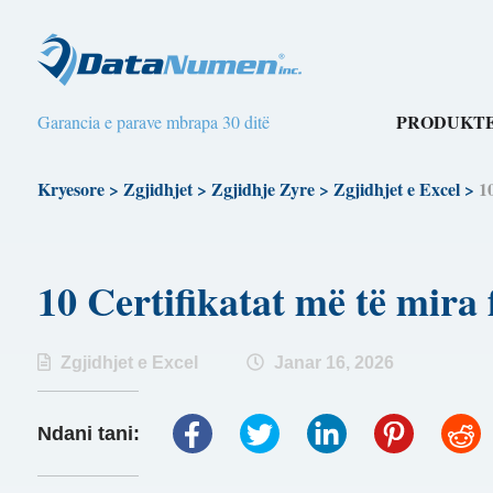
PRODUKTE
Garancia e parave mbrapa 30 ditë
Kryesore
>
Zgjidhjet
>
Zgjidhje Zyre
>
Zgjidhjet e Excel
>
1
10 Certifikatat më të mir
Zgjidhjet e Excel
Janar 16, 2026
Ndani tani: