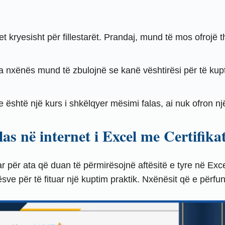
t kryesisht për fillestarët. Prandaj, mund të mos ofrojë 
 nxënës mund të zbulojnë se kanë vështirësi për të kupt
 është një kurs i shkëlqyer mësimi falas, ai nuk ofron një
as në internet i Excel me Certifika
tuar për ata që duan të përmirësojnë aftësitë e tyre në Exc
ve për të fituar një kuptim praktik. Nxënësit që e përfu