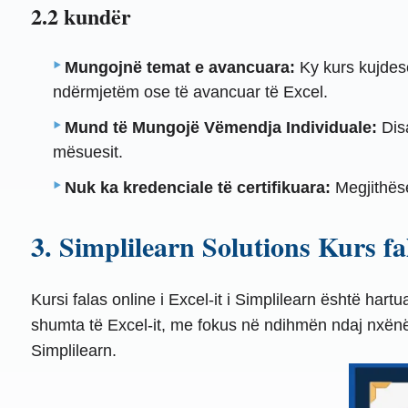
2.2 kundër
Mungojnë temat e avancuara:
Ky kurs kujdese
ndërmjetëm ose të avancuar të Excel.
Mund të Mungojë Vëmendja Individuale:
Disa
mësuesit.
Nuk ka kredenciale të certifikuara:
Megjithëse
3. Simplilearn Solutions Kurs fal
Kursi falas online i Excel-it i Simplilearn është har
shumta të Excel-it, me fokus në ndihmën ndaj nxënës
Simplilearn.