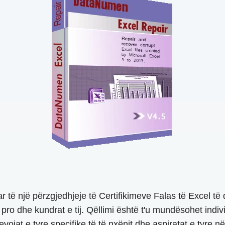
r të një përzgjedhjeje të Certifikimeve Falas të Excel t
ur pro dhe kundrat e tij. Qëllimi është t'u mundësohet ind
ojat e tyre specifike të të nxënit dhe aspiratat e tyre në ka