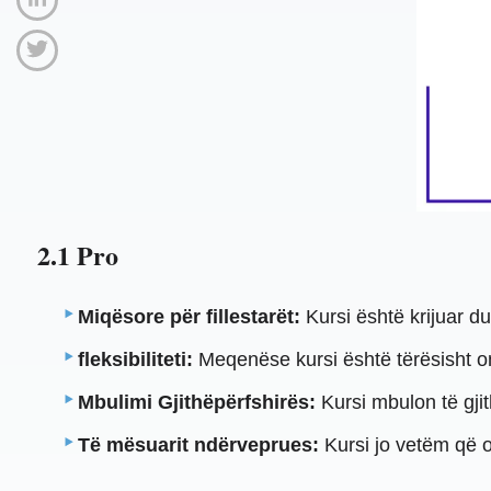
2.1 Pro
Miqësore për fillestarët:
Kursi është krijuar d
fleksibiliteti:
Meqenëse kursi është tërësisht on
Mbulimi Gjithëpërfshirës:
Kursi mbulon të gji
Të mësuarit ndërveprues:
Kursi jo vetëm që of