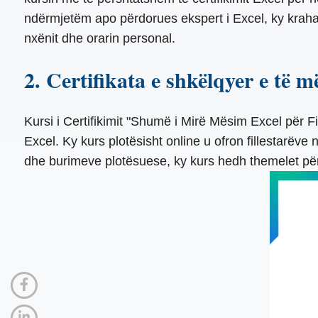
ndërmjetëm apo përdorues ekspert i Excel, ky krahasi
nxënit dhe orarin personal.
2. Certifikata e shkëlqyer e të më
Kursi i Certifikimit "Shumë i Mirë Mësim Excel për Fi
Excel. Ky kurs plotësisht online u ofron fillestarëve 
dhe burimeve plotësuese, ky kurs hedh themelet pë