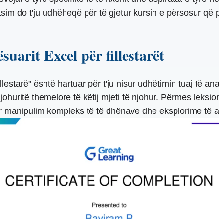
m do t'ju udhëheqë për të gjetur kursin e përsosur që për
suarit Excel për fillestarët
llestarë" është hartuar për t'ju nisur udhëtimin tuaj të a
njohuritë themelore të këtij mjeti të njohur. Përmes leksio
r manipulim kompleks të të dhënave dhe eksplorime të a