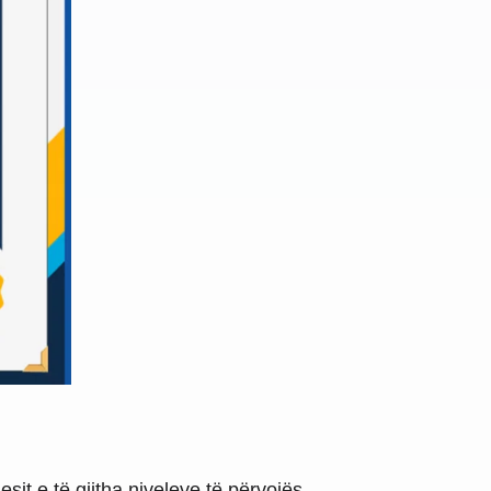
it e të gjitha niveleve të përvojës.