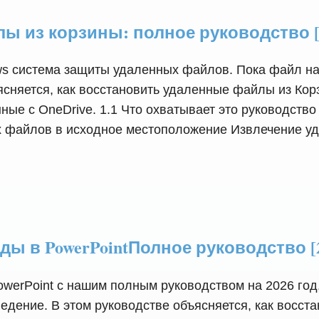
ы из корзины: полное руководство [
ws система защиты удаленных файлов. Пока файл нах
бъясняется, как восстановить удаленные файлы из К
нные с OneDrive. 1.1 Что охватывает это руководст
х файлов в исходное местоположение Извлечение у
ы в PowerPointПолное руководство [
PowerPoint с нашим полным руководством на 2026 г
едение. В этом руководстве объясняется, как восст