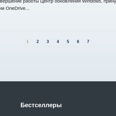
вершение работы Центр обновления Windows, принуд
и OneDrive...
1
2
3
4
5
6
7
Бестселлеры