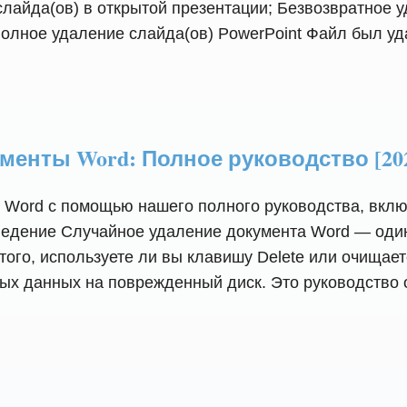
лайда(ов) в открытой презентации; Безвозвратное 
лное удаление слайда(ов) PowerPoint Файл был удал
менты Word: Полное руководство [20
ы Word с помощью нашего полного руководства, вк
ведение Случайное удаление документа Word — оди
того, используете ли вы клавишу Delete или очищает
вых данных на поврежденный диск. Это руководство