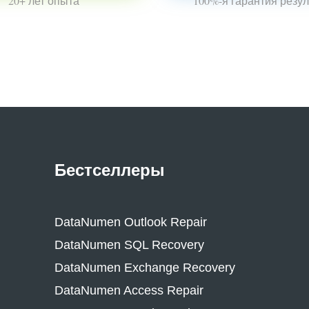
20+ лет опыта
100%-я гарантия резул
Бестселлеры
DataNumen Outlook Repair
DataNumen SQL Recovery
DataNumen Exchange Recovery
DataNumen Access Repair