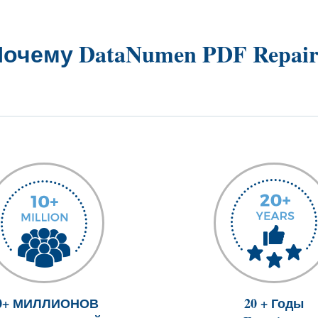
очему DataNumen PDF Repai
0+ МИЛЛИОНОВ
20 + Годы