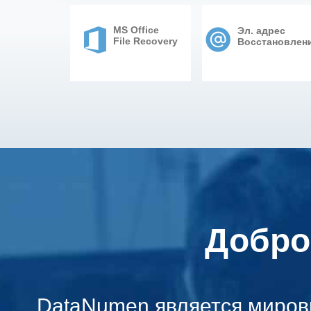
MS Office
Эл. адрес
File Recovery
Восстановлен
Добро
DataNumen является миров