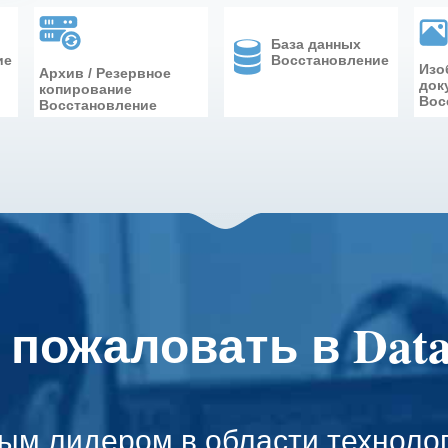
База данных
ие
Восстановление
Изо
Архив / Резервное
док
копирование
Вос
Восстановление
 пожаловать в Dat
ым лидером в области технолог