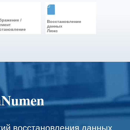
бражение /
Восстановление
умент
данных
становление
Люкс
aNumen
ий восстановления данных.