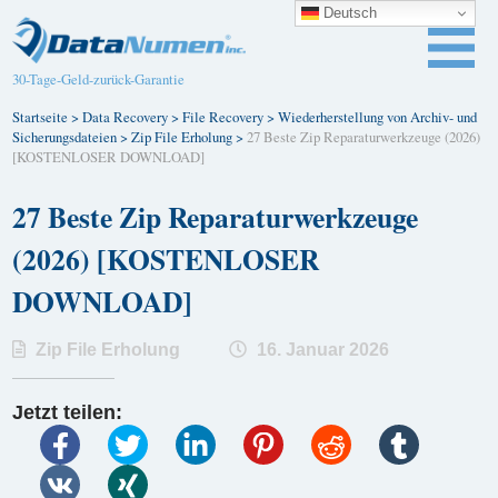
Deutsch
30-Tage-Geld-zurück-Garantie
Startseite
>
Data Recovery
>
File Recovery
>
Wiederherstellung von Archiv- und
Sicherungsdateien
>
Zip File Erholung
>
27 Beste Zip Reparaturwerkzeuge (2026)
[KOSTENLOSER DOWNLOAD]
27 Beste Zip Reparaturwerkzeuge
(2026) [KOSTENLOSER
DOWNLOAD]
Zip File Erholung
16. Januar 2026
Jetzt teilen: