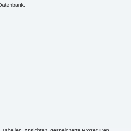
 Datenbank.
ch Tabellen, Ansichten, gespeicherte Prozeduren,