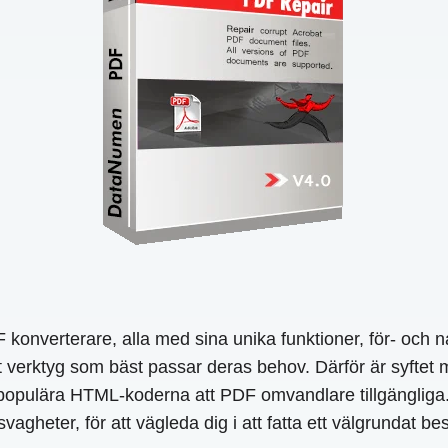
F konverterare, alla med sina unika funktioner, för- och 
et verktyg som bäst passar deras behov. Därför är syfte
pulära HTML-koderna att PDF omvandlare tillgängliga. V
agheter, för att vägleda dig i att fatta ett välgrundat bes