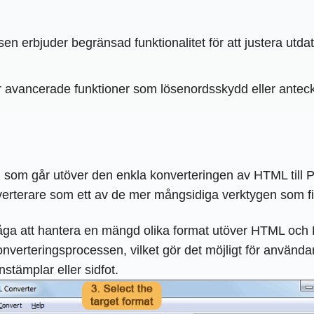
 erbjuder begränsad funktionalitet för att justera utdata
 avancerade funktioner som lösenordsskydd eller ante
m som går utöver den enkla konverteringen av HTML till 
erterare som ett av de mer mångsidiga verktygen som fin
åga att hantera en mängd olika format utöver HTML o
konverteringsprocessen, vilket gör det möjligt för använda
stämplar eller sidfot.