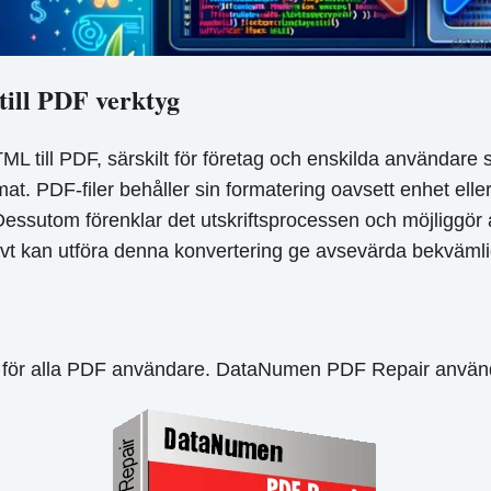
till PDF verktyg
L till PDF, särskilt för företag och enskilda användare so
at. PDF-filer behåller sin formatering oavsett enhet eller 
. Dessutom förenklar det utskriftsprocessen och möjligg
vt kan utföra denna konvertering ge avsevärda bekvämligh
för alla PDF användare. DataNumen PDF Repair använd