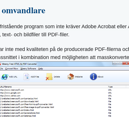
 omvandlare
fristående program som inte kräver Adobe Acrobat eller A
xt- och bildfiler till PDF-filer.
nte med kvaliteten på de producerade PDF-filerna och säk
snittet i kombination med möjligheten att masskonvertera