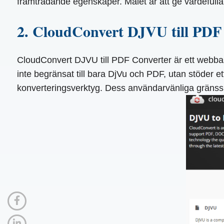
framträdande egenskaper. Målet är att ge värdefulla i
2. CloudConvert DJVU till PDF
CloudConvert DJVU till PDF Converter är ett webbase
inte begränsat till bara DjVu och PDF, utan stöder e
konverteringsverktyg. Dess användarvänliga gränssnit