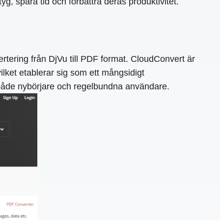
g, spara tid och förbättra deras produktivitet.
tering från DjVu till PDF format. CloudConvert är
ilket etablerar sig som ett mångsidigt
ör både nybörjare och regelbundna användare.