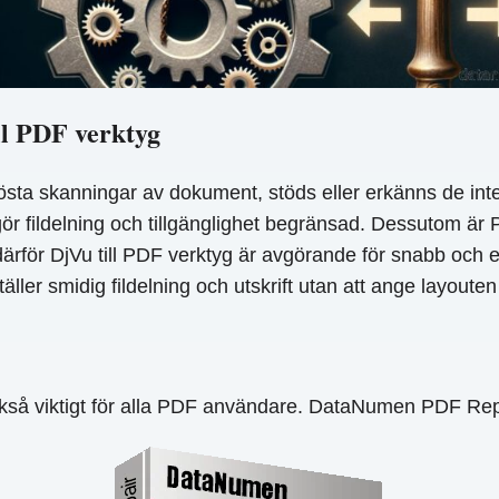
ll PDF verktyg
lösta skanningar av dokument, stöds eller erkänns de int
 gör fildelning och tillgänglighet begränsad. Dessutom är 
ärför DjVu till PDF verktyg är avgörande för snabb och en
er smidig fildelning och utskrift utan att ange layouten el
kså viktigt för alla PDF användare. DataNumen PDF Repai