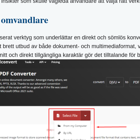
nsikter som skulle vägleda användare att välja rätt verkty
 omvandlare
rat verktyg som underlättar en direkt och sömlös konver
tt brett utbud av både dokument- och multimediaformat, v
t och direkt tillgängliga karaktär gör det tilltalande f