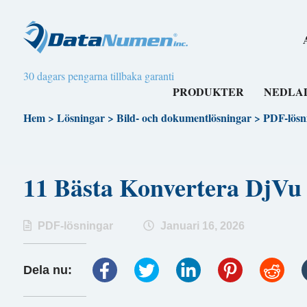
30 dagars pengarna tillbaka garanti
PRODUKTER
NEDLA
Hem
>
Lösningar
>
Bild- och dokumentlösningar
>
PDF-lösn
11 Bästa Konvertera DjV
PDF-lösningar
Januari 16, 2026
Dela nu: