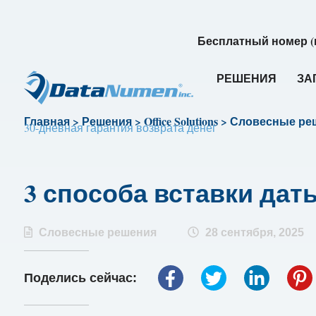
Бесплатный номер (
РЕШЕНИЯ
ЗА
Главная
>
Решения
>
Office Solutions
>
Словесные ре
30-дневная гарантия возврата денег
3 способа вставки дат
Словесные решения
28 сентября, 2025
Поделись сейчас: