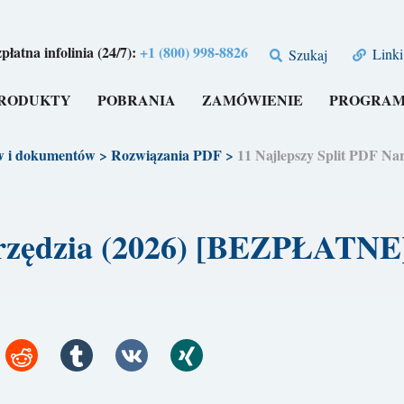
płatna infolinia (24/7):
+1 (800) 998-8826
Linki
Szukaj
RODUKTY
POBRANIA
ZAMÓWIENIE
PROGRAM
w i dokumentów
>
Rozwiązania PDF
>
11 Najlepszy Split PDF N
arzędzia (2026) [BEZPŁATNE