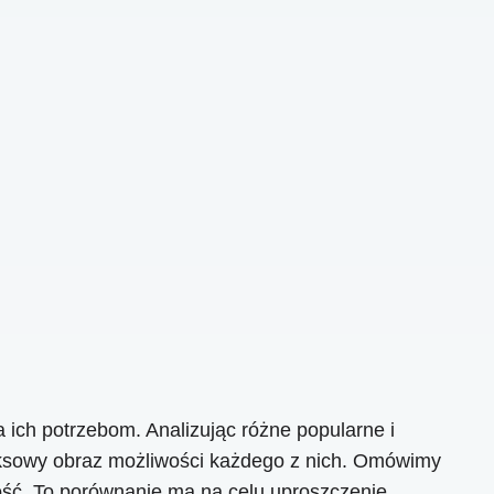
ich potrzebom. Analizując różne popularne i
eksowy obraz możliwości każdego z nich. Omówimy
zność. To porównanie ma na celu uproszczenie