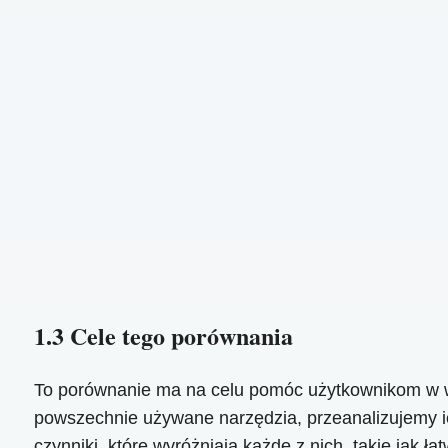
1.3 Cele tego porównania
To porównanie ma na celu pomóc użytkownikom w wyb
powszechnie używane narzędzia, przeanalizujemy 
czynniki, które wyróżniają każde z nich, takie jak 