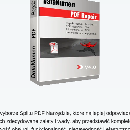
orze Splitu PDF Narzędzie, które najlepiej odpowiada 
ich zdecydowane zalety i wady, aby przedstawić kompl
łatwość obsługi, funkcjonalność, niezawodność i elastyc