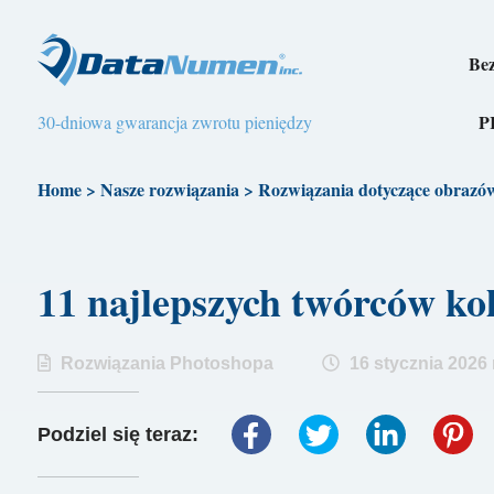
Bez
P
30-dniowa gwarancja zwrotu pieniędzy
Home
>
Nasze rozwiązania
>
Rozwiązania dotyczące obrazó
11 najlepszych twórców k
Rozwiązania Photoshopa
16 stycznia 2026 r
Podziel się teraz: