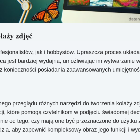
laży zdjęć
fesjonalistów, jak i hobbystów. Upraszcza proces układa
aca jest bardziej wydajna, umożliwiając im wytwarzanie 
ez konieczności posiadania zaawansowanych umiejętnośc
ego przeglądu różnych narzędzi do tworzenia kolaży zd
acji, które pomogą czytelnikom w podjęciu świadomej dec
eżnie od tego, czy mają one być przeznaczone do użytk
zia, aby zapewnić kompleksowy obraz jego funkcji i wyd