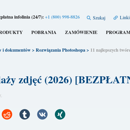
płatna infolinia (24/7):
+1 (800) 998-8826
Linki
Szukaj
RODUKTY
POBRANIA
ZAMÓWIENIE
PROGRAM
w i dokumentów
>
Rozwiązania Photoshopa
>
11 najlepszych twó
olaży zdjęć (2026) [BEZPŁAT
.