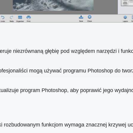
ruje niezrównaną głębię pod względem narzędzi i funkc
rofesjonaliści mogą używać programu Photoshop do tworz
tualizuje program Photoshop, aby poprawić jego wydajn
i rozbudowanym funkcjom wymaga znacznej krzywej ucz