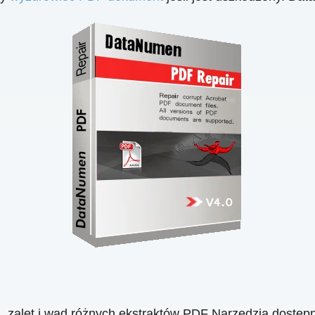
, zalet i wad różnych ekstraktów PDF Narzędzia dostęp