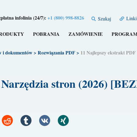
płatna infolinia (24/7):
+1 (800) 998-8826
Linki
Szukaj
RODUKTY
POBRANIA
ZAMÓWIENIE
PROGRAM
w i dokumentów
>
Rozwiązania PDF
>
11 Najlepszy ekstrakt PD
F Narzędzia stron (2026) [