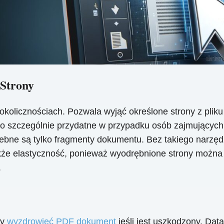
 Strony
 okolicznościach. Pozwala wyjąć określone strony z pl
 to szczególnie przydatne w przypadku osób zajmującyc
ebne są tylko fragmenty dokumentu. Bez takiego narzędz
kże elastyczność, ponieważ wyodrębnione strony można
.
by
wyzdrowieć PDF dokument
jeśli jest uszkodzony. Da