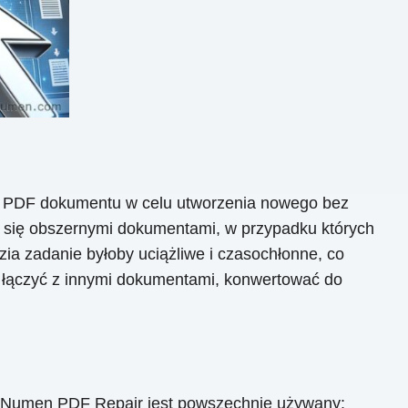
iku PDF dokumentu w celu utworzenia nowego bez
h się obszernymi dokumentami, w przypadku których
ia zadanie byłoby uciążliwe i czasochłonne, co
 łączyć z innymi dokumentami, konwertować do
taNumen PDF Repair jest powszechnie używany: