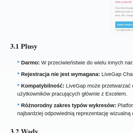
3.1 Plusy
Darmo:
W przeciwieństwie do wielu innych narz
Rejestracja nie jest wymagana:
LiveGap Chart
Kompatybilność:
LiveGap może przetwarzać da
użytkowników pracujących głównie z Excelem.
Różnorodny zakres typów wykresów:
Platfo
najbardziej odpowiednią reprezentację wizualną 
3.2 Wady