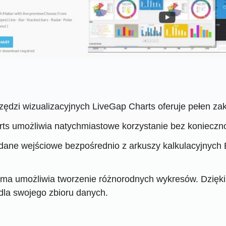
ędzi wizualizacyjnych LiveGap Charts oferuje pełen zakr
s umożliwia natychmiastowe korzystanie bez koniecznoś
ne wejściowe bezpośrednio z arkuszy kalkulacyjnych E
rma umożliwia tworzenie różnorodnych wykresów. Dzięki
dla swojego zbioru danych.