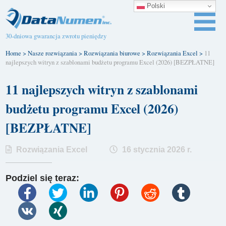
Polski
30-dniowa gwarancja zwrotu pieniędzy
Home
>
Nasze rozwiązania
>
Rozwiązania biurowe
>
Rozwiązania Excel
>
11
najlepszych witryn z szablonami budżetu programu Excel (2026) [BEZPŁATNE]
11 najlepszych witryn z szablonami
budżetu programu Excel (2026)
[BEZPŁATNE]
Rozwiązania Excel
16 stycznia 2026 r.
Podziel się teraz: