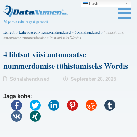
Eesti
30 päeva raha tagasi garantii
Esileht
>
Lahendused
>
Kontorilahendused
>
Sõnalahendused
>
4 lihtsat viisi
automaatse nummerdamise tühistamiseks Wordis
4 lihtsat viisi automaatse
nummerdamise tühistamiseks Wordis
Sõnalahendused
September 28, 2025
Jaga kohe: