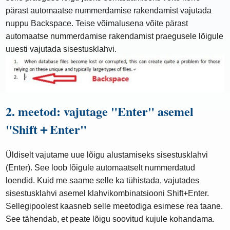
pärast automaatse nummerdamise rakendamist vajutada
nuppu Backspace. Teise võimalusena võite pärast
automaatse nummerdamise rakendamist praegusele lõigule
uuesti vajutada sisestusklahvi.
2. meetod: vajutage "Enter" asemel
"Shift＋Enter"
Üldiselt vajutame uue lõigu alustamiseks sisestusklahvi
(Enter). See loob lõigule automaatselt nummerdatud
loendid. Kuid me saame selle ka tühistada, vajutades
sisestusklahvi asemel klahvikombinatsiooni Shift+Enter.
Sellegipoolest kaasneb selle meetodiga esimese rea taane.
See tähendab, et peate lõigu soovitud kujule kohandama.