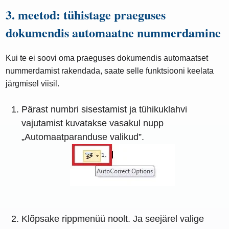
3. meetod: tühistage praeguses
dokumendis automaatne nummerdamine
Kui te ei soovi oma praeguses dokumendis automaatset
nummerdamist rakendada, saate selle funktsiooni keelata
järgmisel viisil.
Pärast numbri sisestamist ja tühikuklahvi
vajutamist kuvatakse vasakul nupp
„Automaatparanduse valikud”.
Klõpsake rippmenüü noolt. Ja seejärel valige