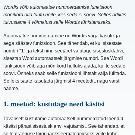
Wordis võib automaatse nummerdamise funktsioon
mõnikord olla tüütu neile, kes seda ei soovi. Selles artiklis
tutvustame 4 võimalust selle Wordis tühistamiseks.
Automaatne nummerdamine on Wordis väga kasulik ja
aega säästev funktsioon. See tähendab, et kui sisestate
numbri "1". ja tekst ning seejärel vajutage sisestusklahvi,
sisestab Word automaatselt järgmise numbri. See Wordi
funktsioon võib aga mõnikord hulluks ajada, kui te seda ei
soovi. Õnneks saab selle funktsiooni lihtsalt välja lülitada.
Selleks saate kasutada järgmist 4 meetodit, nagu varsti
näeme.
1. meetod: kustutage need käsitsi
Tavaliselt kustutame automaatselt nummerdatud loendid
käsitsi pärast sisestusklahvi vajutamist. See tähendab, et
selle praeguse lõigu jaoks eemaldamiseks võite kohe