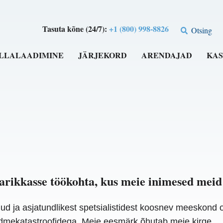
Tasuta kõne (24/7):
+1 (800) 998-8826
Otsing
LLALAADIMINE
JÄRJEKORD
ARENDAJAD
KAS
iarikkasse töökohta, kus meie inimesed meid 
 ja asjatundlikest spetsialistidest koosnev meeskond
andmekatastroofidega. Meie eesmärk õhutab meie kirge.