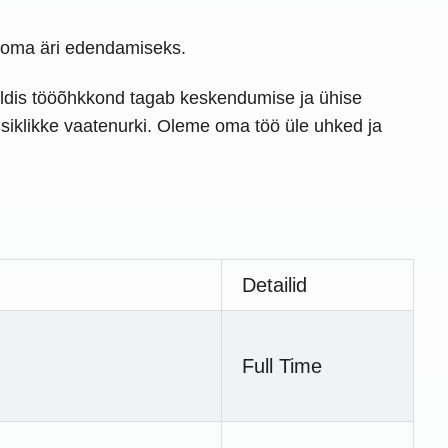
a oma äri edendamiseks.
aldis tööõhkkond tagab keskendumise ja ühise
 isiklikke vaatenurki. Oleme oma töö üle uhked ja
Detailid
Full Time