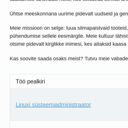
Ühtse meeskonnana uurime pidevalt uudseid ja geni
Meie missioon on selge: luua silmapaistvaid toote
pühendumise sellele eesmärgile. Meie kultuur tähista
otsime pidevalt kirglikke inimesi, kes aitaksid kaasa 
Kas soovite saada osaks meist? Tutvu meie vabade
Töö pealkiri
Linuxi süsteemiadministraator