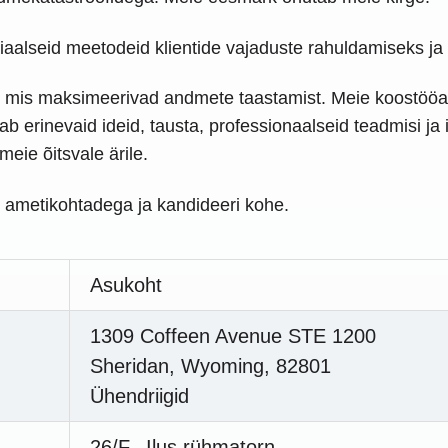
aalseid meetodeid klientide vajaduste rahuldamiseks j
id, mis maksimeerivad andmete taastamist. Meie koostöö
b erinevaid ideid, tausta, professionaalseid teadmisi ja
meie õitsvale ärile.
 ametikohtadega ja kandideeri kohe.
Asukoht
1309 Coffeen Avenue STE 1200
Sheridan, Wyoming, 82801
Ühendriigid
26/F., Ilus rühmatorn