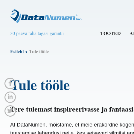
TOOTED
A
30 päeva raha tagasi garantii
Esileht
>
Tule tööle
Tule tööle
Tere tulemast inspireerivasse ja fantaas
At DataNumen, mõistame, et meie erakordne kogenud
taastamise lahendusi neile, kes seisavad silmitsi 