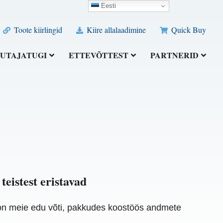
Eesti
Toote kiirlingid
Kiire allalaadimine
Quick Buy
UTAJATUGI
ETTEVÕTTEST
PARTNERID
teistest eristavad
 on meie edu võti, pakkudes koostöös andmete