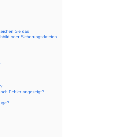
eichen Sie das
abbild oder Sicherungsdateien
?
n?
noch Fehler angezeigt?
euge?