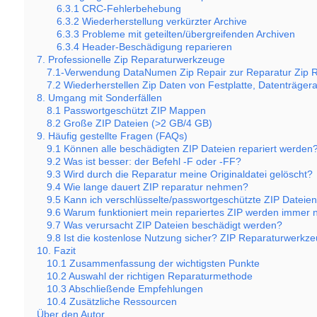
6.3.1 CRC-Fehlerbehebung
6.3.2 Wiederherstellung verkürzter Archive
6.3.3 Probleme mit geteilten/übergreifenden Archiven
6.3.4 Header-Beschädigung reparieren
7. Professionelle Zip Reparaturwerkzeuge
7.1-Verwendung DataNumen Zip Repair zur Reparatur Zip R
7.2 Wiederherstellen Zip Daten von Festplatte, Datenträger
8. Umgang mit Sonderfällen
8.1 Passwortgeschützt ZIP Mappen
8.2 Große ZIP Dateien (>2 GB/4 GB)
9. Häufig gestellte Fragen (FAQs)
9.1 Können alle beschädigten ZIP Dateien repariert werden
9.2 Was ist besser: der Befehl -F oder -FF?
9.3 Wird durch die Reparatur meine Originaldatei gelöscht?
9.4 Wie lange dauert ZIP reparatur nehmen?
9.5 Kann ich verschlüsselte/passwortgeschützte ZIP Dateie
9.6 Warum funktioniert mein repariertes ZIP werden immer 
9.7 Was verursacht ZIP Dateien beschädigt werden?
9.8 Ist die kostenlose Nutzung sicher? ZIP Reparaturwerkz
10. Fazit
10.1 Zusammenfassung der wichtigsten Punkte
10.2 Auswahl der richtigen Reparaturmethode
10.3 Abschließende Empfehlungen
10.4 Zusätzliche Ressourcen
Über den Autor