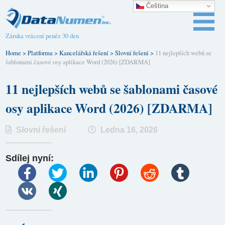
Čeština‎
Záruka vrácení peněz 30 den
Home
>
Platforma
>
Kancelářská řešení
>
Slovní řešení
>
11 nejlepších webů se
šablonami časové osy aplikace Word (2026) [ZDARMA]
11 nejlepších webů se šablonami časové
osy aplikace Word (2026) [ZDARMA]
Slovní řešení
Ledna 16, 2026
Sdílej nyní: