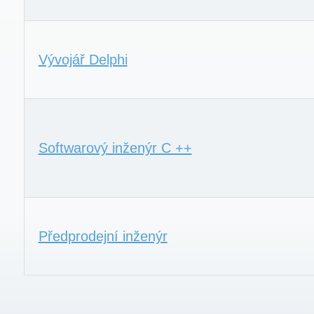
Vývojář Delphi
Softwarový inženýr C ++
Předprodejní inženýr