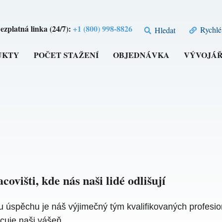
ezplatná linka (24/7):
+1 (800) 998-8826
Rychlé
Hledat
UKTY
POČET STAŽENÍ
OBJEDNÁVKA
VÝVOJÁŘ
ovišti, kde nás naši lidé odlišují
pěchu je náš výjimečný tým kvalifikovaných profesionál
ěcuje naši vášeň.