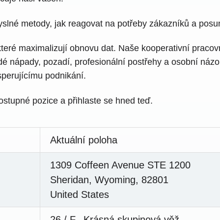
lné metody, jak reagovat na potřeby zákazníků a posu
 které maximalizují obnovu dat. Naše kooperativní pracov
odé nápady, pozadí, profesionální postřehy a osobní náz
sperujícímu podnikání.
ostupné pozice a přihlaste se hned teď.
Aktuální poloha
1309 Coffeen Avenue STE 1200
Sheridan, Wyoming, 82801
United States
26 / F., Krásná skupinová věž