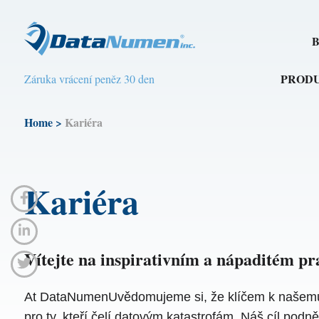
B
PROD
Záruka vrácení peněz 30 den
Home
>
Kariéra
Kariéra
Vítejte na inspirativním a nápaditém prac
At DataNumenUvědomujeme si, že klíčem k našemu ús
pro ty, kteří čelí datovým katastrofám. Náš cíl podn