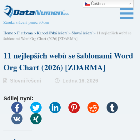
Čeština‎
Záruka vrácení peněz 30 den
Home
>
Platforma
>
Kancelářská řešení
>
Slovní řešení
>
11 nejlepších webů se
šablonami Word Org Chart (2026) [ZDARMA]
11 nejlepších webů se šablonami Word
Org Chart (2026) [ZDARMA]
Slovní řešení
Ledna 16, 2026
Sdílej nyní: