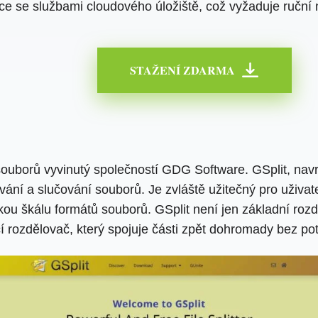
ce se službami cloudového úložiště, což vyžaduje ruční
STAŽENÍ ZDARMA
í souborů vyvinutý společností GDG Software. GSplit, na
ání a slučování souborů. Je zvláště užitečný pro uživatel
okou škálu formátů souborů. GSplit není jen základní roz
cí rozdělovač, který spojuje části zpět dohromady bez po