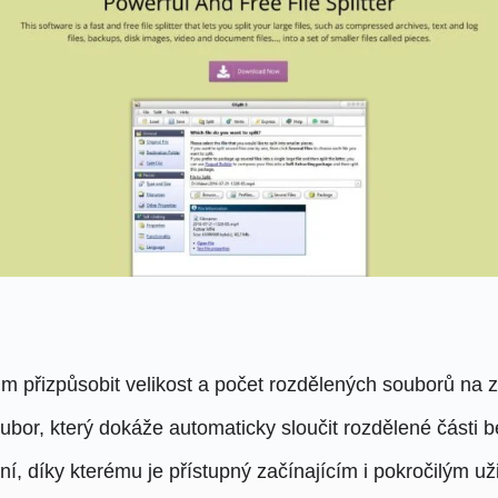
m přizpůsobit velikost a počet rozdělených souborů na zá
oubor, který dokáže automaticky sloučit rozdělené části b
aní, díky kterému je přístupný začínajícím i pokročilým u