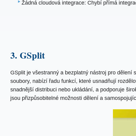
Žádná cloudová integrace: Chybí přímá integra
3. GSplit
GSplit je všestranný a bezplatný nástroj pro dělen
soubory, nabízí řadu funkcí, které usnadňují rozdělov
snadnější distribuci nebo ukládání, a podporuje šir
jsou přizpůsobitelné možnosti dělení a samospojují