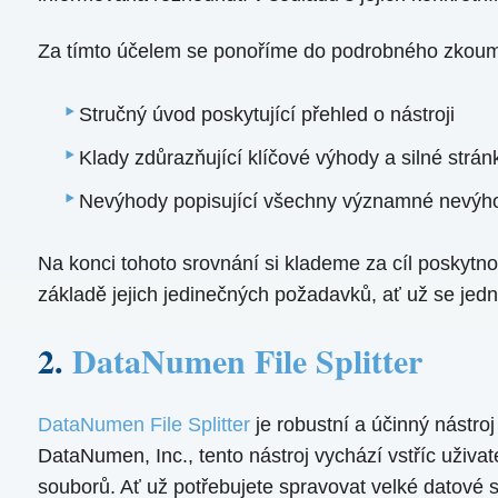
Za tímto účelem se ponoříme do podrobného zkoumán
Stručný úvod poskytující přehled o nástroji
Klady zdůrazňující klíčové výhody a silné strán
Nevýhody popisující všechny významné nevýh
Na konci tohoto srovnání si klademe za cíl poskytn
základě jejich jedinečných požadavků, ať už se jedn
2.
DataNumen File Splitter
DataNumen File Splitter
je robustní a účinný nástro
DataNumen, Inc., tento nástroj vychází vstříc uživat
souborů. Ať už potřebujete spravovat velké datové s