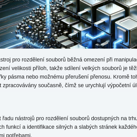
roj pro rozdělení souborů běžná omezení při manipulac
ení velikosti příloh, takže sdílení velkých souborů je 
šířky pásma nebo možnému přerušení přenosu. Kromě toh
zpracovávány současně, čímž se urychlují výpočetní úl
t řadu nástrojů pro rozdělení souborů dostupných na trh
ch funkcí a identifikace silných a slabých stránek každé
mi potřebami.