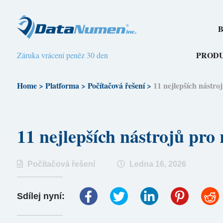
B
PROD
Záruka vrácení peněz 30 den
Home
>
Platforma
>
Počítačová řešení
>
11 nejlepších nástr
11 nejlepších nástrojů pr
Počítačová řešení
Ledna 16, 2026
Sdílej nyní: