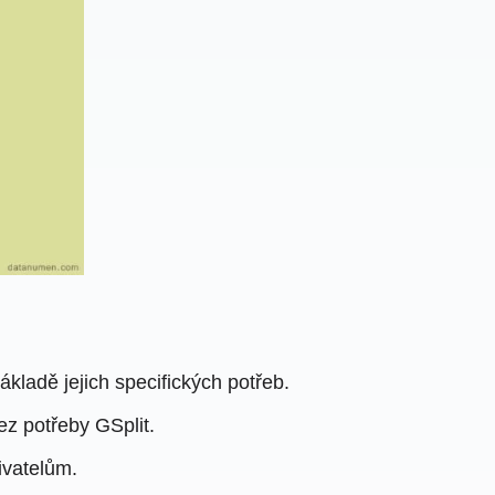
kladě jejich specifických potřeb.
ez potřeby GSplit.
živatelům.