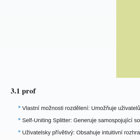
3.1 prof
Vlastní možnosti rozdělení: Umožňuje uživatelů
Self-Uniting Splitter: Generuje samospojující s
Uživatelsky přívětivý: Obsahuje intuitivní rozhr