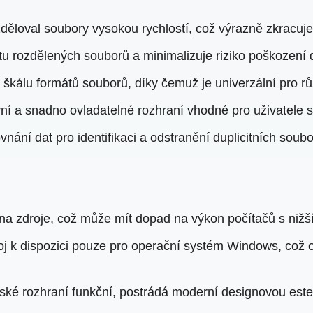
ozděloval soubory vysokou rychlostí, což výrazně zkracuj
ritu rozdělených souborů a minimalizuje riziko poškození 
škálu formátů souborů, díky čemuž je univerzální pro rů
ivní a snadno ovladatelné rozhraní vhodné pro uživatele
vnání dat pro identifikaci a odstranění duplicitních soubo
 na zdroje, což může mít dopad na výkon počítačů s nižš
j k dispozici pouze pro operační systém Windows, což 
elské rozhraní funkční, postrádá moderní designovou este