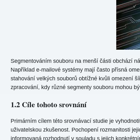
Segmentováním souboru na menší části obchází nást
Například e-mailové systémy mají často přísná omez
stahování velkých souborů obtížné kvůli omezení 
zpracování, kdy různé segmenty souboru mohou být 
1.2 Cíle tohoto srovnání
Primárním cílem této srovnávací studie je vyhodnoti
uživatelskou zkušenost. Pochopení rozmanitosti jeji
informovaná rozhodnutí v souladu s jejich konkrétní