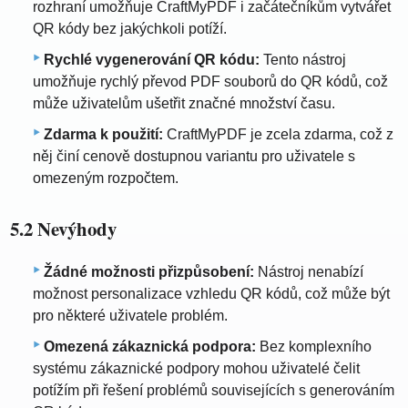
rozhraní umožňuje CraftMyPDF i začátečníkům vytvářet
QR kódy bez jakýchkoli potíží.
Rychlé vygenerování QR kódu:
Tento nástroj
umožňuje rychlý převod PDF souborů do QR kódů, což
může uživatelům ušetřit značné množství času.
Zdarma k použití:
CraftMyPDF je zcela zdarma, což z
něj činí cenově dostupnou variantu pro uživatele s
omezeným rozpočtem.
5.2 Nevýhody
Žádné možnosti přizpůsobení:
Nástroj nenabízí
možnost personalizace vzhledu QR kódů, což může být
pro některé uživatele problém.
Omezená zákaznická podpora:
Bez komplexního
systému zákaznické podpory mohou uživatelé čelit
potížím při řešení problémů souvisejících s generováním