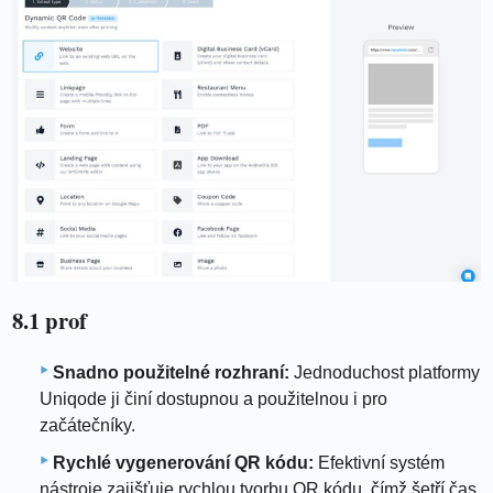
8.1 prof
Snadno použitelné rozhraní:
Jednoduchost platformy
Uniqode ji činí dostupnou a použitelnou i pro
začátečníky.
Rychlé vygenerování QR kódu:
Efektivní systém
nástroje zajišťuje rychlou tvorbu QR kódu, čímž šetří čas