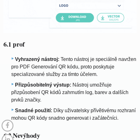
6.1 prof
Vyhrazený nástroj:
Tento nástroj je speciálně navržen
pro PDF Generování QR kódu, proto poskytuje
specializované služby za tímto účelem.
Přizpůsobitelný výstup:
Nástroj umožňuje
přizpůsobení QR kódů zahrnutím log, barev a dalších
prvků značky.
Snadné použití:
Díky uživatelsky přívětivému rozhraní
mohou QR kódy snadno generovat i začátečníci.
6.2 Nevýhody