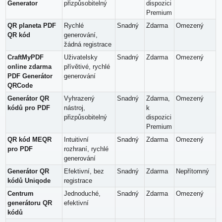
Generator
přizpůsobitelný
dispozici
Premium
QR planeta PDF
Rychlé
Snadný
Zdarma
Omezený
QR kód
generování,
žádná registrace
CraftMyPDF
Uživatelsky
Snadný
Zdarma
Omezený
online zdarma
přívětivé, rychlé
PDF Generátor
generování
QRCode
Generátor QR
Vyhrazený
Snadný
Zdarma,
Omezený
kódů pro PDF
nástroj,
k
přizpůsobitelný
dispozici
Premium
QR kód MEQR
Intuitivní
Snadný
Zdarma
Omezený
pro PDF
rozhraní, rychlé
generování
Generátor QR
Efektivní, bez
Snadný
Zdarma
Nepřítomný
kódů Uniqode
registrace
Centrum
Jednoduché,
Snadný
Zdarma
Omezený
generátoru QR
efektivní
kódů