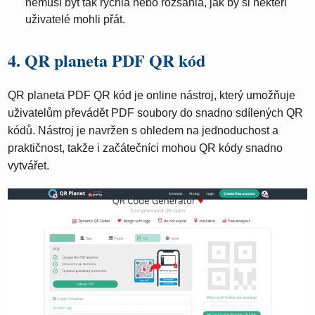
nemusí být tak rychlá nebo rozsáhlá, jak by si někteří
uživatelé mohli přát.
4. QR planeta PDF QR kód
QR planeta PDF QR kód je online nástroj, který umožňuje
uživatelům převádět PDF soubory do snadno sdílených QR
kódů. Nástroj je navržen s ohledem na jednoduchost a
praktičnost, takže i začátečníci mohou QR kódy snadno
vytvářet.