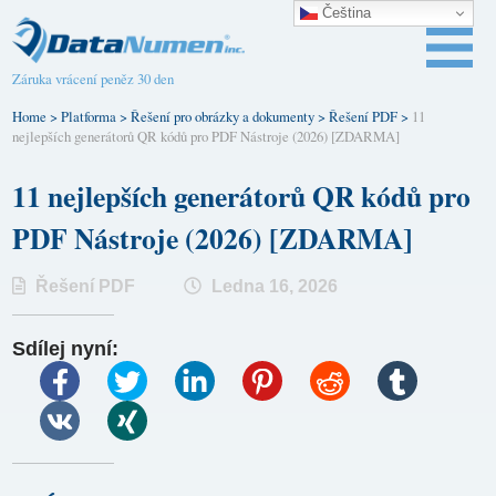
Čeština‎
Záruka vrácení peněz 30 den
Home
>
Platforma
>
Řešení pro obrázky a dokumenty
>
Řešení PDF
>
11
nejlepších generátorů QR kódů pro PDF Nástroje (2026) [ZDARMA]
11 nejlepších generátorů QR kódů pro
PDF Nástroje (2026) [ZDARMA]
Řešení PDF
Ledna 16, 2026
Sdílej nyní: