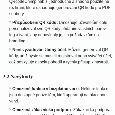
QRcodeChimp nabízí jednoduché a snadno použitelné
rozhraní, které usnadňuje generování QR kódů pro PDF
soubory.
Přizpůsobení QR kódu:
Umožňuje uživatelům dále
personalizovat své QR kódy přidáním vlastních barev,
log a tvarů, aby odpovídaly jejich požadavkům na
branding.
Není vyžadován žádný účet:
Můžete generovat QR
kódy, aniž byste se museli registrovat nebo vytvářet účet,
což poskytuje aspekt pohodlí a rychlý přístup k nástroji.
3.2 Nevýhody
Omezené funkce v bezplatné verzi:
Některé funkce
jsou dostupné pouze těm, kteří upgradují na placenou
verzi.
Omezená zákaznická podpora:
Zákaznická podpora