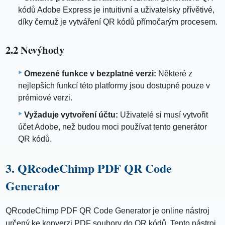
kódů Adobe Express je intuitivní a uživatelsky přívětivé,
díky čemuž je vytváření QR kódů přímočarým procesem.
2.2 Nevýhody
Omezené funkce v bezplatné verzi:
Některé z
nejlepších funkcí této platformy jsou dostupné pouze v
prémiové verzi.
Vyžaduje vytvoření účtu:
Uživatelé si musí vytvořit
účet Adobe, než budou moci používat tento generátor
QR kódů.
3. QRcodeChimp PDF QR Code
Generator
QRcodeChimp PDF QR Code Generator je online nástroj
určený ke konverzi PDF soubory do QR kódů. Tento nástroj