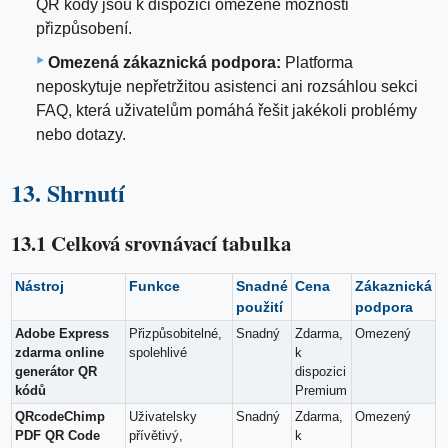
QR kódy jsou k dispozici omezené možnosti
přizpůsobení.
Omezená zákaznická podpora:
Platforma
neposkytuje nepřetržitou asistenci ani rozsáhlou sekci
FAQ, která uživatelům pomáhá řešit jakékoli problémy
nebo dotazy.
13. Shrnutí
13.1 Celková srovnávací tabulka
Nástroj
Funkce
Snadné
Cena
Zákaznická
použití
podpora
Adobe Express
Přizpůsobitelné,
Snadný
Zdarma,
Omezený
zdarma online
spolehlivé
k
generátor QR
dispozici
kódů
Premium
QRcodeChimp
Uživatelsky
Snadný
Zdarma,
Omezený
PDF QR Code
přívětivý,
k