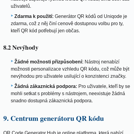
uživatelů.
Zdarma k použití:
Generátor QR kódů od Uniqode je
zdarma, což z něj činí cenově dostupnou volbu pro ty,
kteří QR kód potřebují jen občas.
8.2 Nevýhody
Žádné možnosti přizpůsobení:
Nástroj nenabízí
možnosti personalizace vzhledu QR kódu, což může být
nevýhodou pro uživatele usilující o konzistenci značky.
Žádná zákaznická podpora:
Pro uživatele, kteří by se
mohli setkat s problémy s nástrojem, neexistuje žádná
snadno dostupná zákaznická podpora.
9. Centrum generátoru QR kódu
QR Code Generator Hub je online platforma, která nabízí