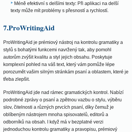
Méně efektivní s delšími texty: Při aplikaci na delší
texty může mít problémy s přesností a rychlostí.
7.ProWritingAid
ProWritingAid je prémiový nástroj na kontrolu gramatiky a
stylů s bohatými funkcemi navržený tak, aby pomohl
autorům zvýšit kvalitu a styl jejich obsahu. Poskytuje
komplexní pohled na váš text, který vám pomůže lépe
porozumět vašim silným stránkám psaní a oblastem, které je
třeba zlepšit.
ProWritingAid jde nad rámec gramatických kontrol. Nabízí
podrobné zprávy o psaní a zpětnou vazbu o stylu, výběru
slov, čitelnosti a různých prvcích psaní, díky čemuž je
oblíbeným nástrojem mnoha spisovatelů, editorů a
odborníků na obsah. I když má v bezplatné verzi
jednoduchou kontrolu gramatiky a pravopisu, prémiový