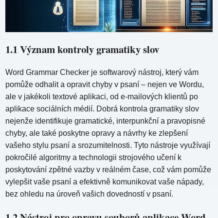
1.1 Význam kontroly gramatiky slov
Word Grammar Checker je softwarový nástroj, který vám
pomůže odhalit a opravit chyby v psaní – nejen ve Wordu,
ale v jakékoli textové aplikaci, od e-mailových klientů po
aplikace sociálních médií. Dobrá kontrola gramatiky slov
nejenže identifikuje gramatické, interpunkční a pravopisné
chyby, ale také poskytne opravy a návrhy ke zlepšení
vašeho stylu psaní a srozumitelnosti. Tyto nástroje využívají
pokročilé algoritmy a technologii strojového učení k
poskytování zpětné vazby v reálném čase, což vám pomůže
vylepšit vaše psaní a efektivně komunikovat vaše nápady,
bez ohledu na úroveň vašich dovedností v psaní.
1.2 Nástroj pro opravu souborů aplikace Word