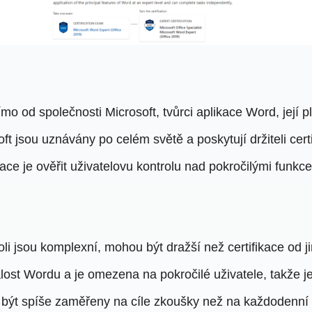
ímo od společnosti Microsoft, tvůrci aplikace Word, její 
oft jsou uznávány po celém světě a poskytují držiteli cer
ace je ověřit uživatelovu kontrolu nad pokročilými funkcem
oli jsou komplexní, mohou být dražší než certifikace od j
alost Wordu a je omezena na pokročilé uživatele, takže 
ýt spíše zaměřeny na cíle zkoušky než na každodenní prak