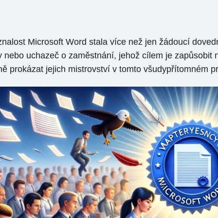
e znalost Microsoft Word stala více než jen žádoucí dovedn
 nebo uchazeč o zaměstnání, jehož cílem je zapůsobit n
ě prokázat jejich mistrovství v tomto všudypřítomném p