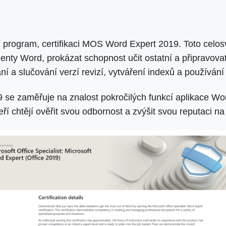
ační program, certifikaci MOS Word Expert 2019. Toto cel
menty Word, prokázat schopnost učit ostatní a připravova
í a slučování verzí revizí, vytváření indexů a používání 
e zaměřuje na znalost pokročilých funkcí aplikace Word. T
ří chtějí ověřit svou odbornost a zvýšit svou reputaci n