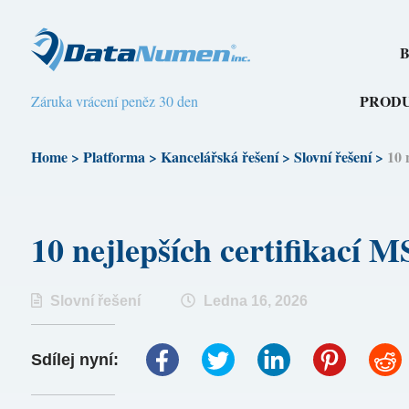
B
PROD
Záruka vrácení peněz 30 den
Home
>
Platforma
>
Kancelářská řešení
>
Slovní řešení
>
10 
10 nejlepších certifikací 
Slovní řešení
Ledna 16, 2026
Sdílej nyní: