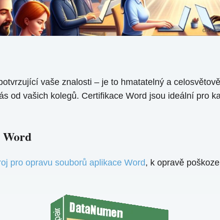
potvrzující vaše znalosti – je to hmatatelný a celosvěto
it vás od vašich kolegů. Certifikace Word jsou ideální pro
e Word
roj pro opravu souborů aplikace Word
, k opravě poškoz