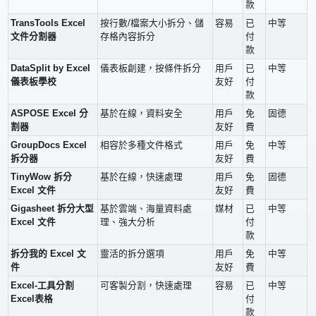
款
TransTools Excel
按行數/檔案大小拆分、儲
容易
已
中等
文件分割器
存格內容拆分
付
款
DataSplit by Excel
儀表板創建，按條件拆分
用戶
已
中等
儀表板學校
友好
付
款
ASPOSE Excel 分
基於在線，資料安全
用戶
免
固德
割器
友好
費
GroupDocs Excel
相容於多種文件格式
用戶
免
中等
拆分器
友好
費
TinyWow 拆分
基於在線，快速處理
用戶
免
固德
Excel 文件
友好
費
Gigasheet 拆分大型
基於雲端、海量資料處
媒材
已
中等
Excel 文件
理、強大分析
付
款
拆分我的 Excel 文
靈活的拆分選項
用戶
免
中等
件
友好
費
Excel-工具分割
可客製分割，快速處理
容易
已
中等
Excel表格
付
款