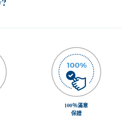
y?
100％滿意
保證