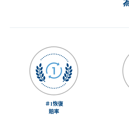
為
＃1恢復
賠率