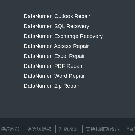
DataNumen Outlook Repair
DataNumen SQL Recovery
DataNumen Exchange Recovery
DataNumen Access Repair
DataNumen Excel Repair
DataNumen PDF Repair
DataNumen Word Repair
DataNumen Zip Repair
運送政策
退貨與退款
升級政策
支持和維護政策
“協