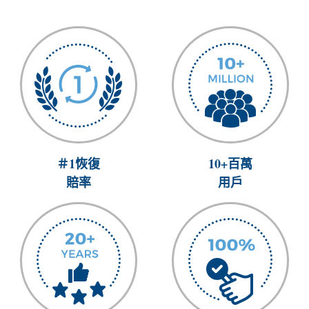
＃1恢復
10+百萬
賠率
用戶