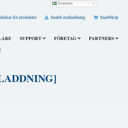
Svenska
änkar för produkter
Snabb nedladdning
Snabbköp
LARE
SUPPORT
FÖRETAG
PARTNERS
]
EDLADDNING]