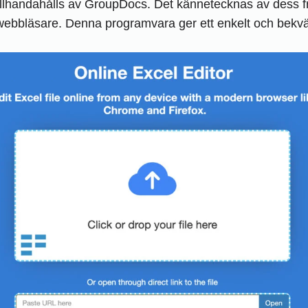
tillhandahålls av GroupDocs. Det kännetecknas av dess fr
 webbläsare. Denna programvara ger ett enkelt och bekv