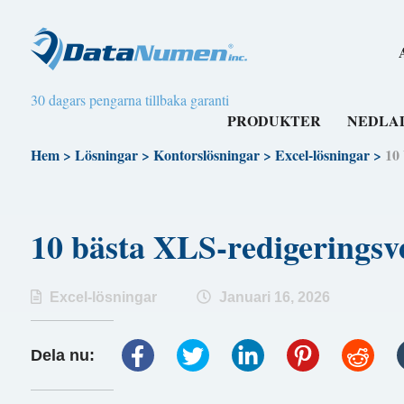
30 dagars pengarna tillbaka garanti
PRODUKTER
NEDLA
Hem
>
Lösningar
>
Kontorslösningar
>
Excel-lösningar
>
10
10 bästa XLS-redigering
Excel-lösningar
Januari 16, 2026
Dela nu: