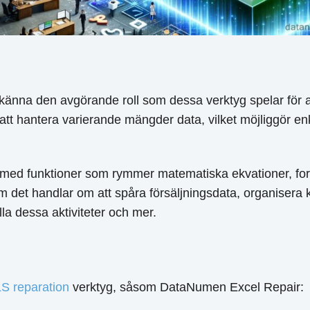
erkänna den avgörande roll som dessa verktyg spelar för 
r att hantera varierande mängder data, vilket möjliggör e
 med funktioner som rymmer matematiska ekvationer, forml
m det handlar om att spåra försäljningsdata, organisera ku
alla dessa aktiviteter och mer.
S reparation
verktyg, såsom DataNumen Excel Repair: