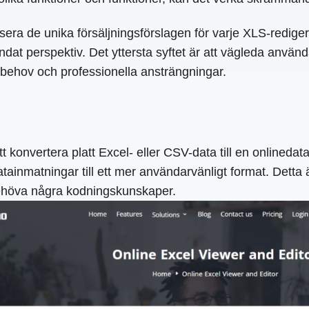
era de unika försäljningsförslagen för varje XLS-rediger
dat perspektiv. Det yttersta syftet är att vägleda använda
a behov och professionella ansträngningar.
konvertera platt Excel- eller CSV-data till en onlinedatab
ainmatningar till ett mer användarvänligt format. Detta 
 behöva några kodningskunskaper.