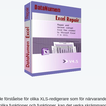
de förståelse för olika XLS-redigerare som för närvarand
olika funktioner och funktioner, kan det verka skrämmand