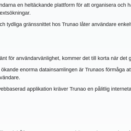
arna en heltäckande plattform för att organisera och han
ltextsökningar.
ch tydliga gränssnittet hos Trunao låter användare enkel
t för användarvänlighet, kommer det till korta när det gä
ökande enorma datainsamlingen är Trunaos förmåga att 
nvändare.
baserad applikation kräver Trunao en pålitlig internetansl