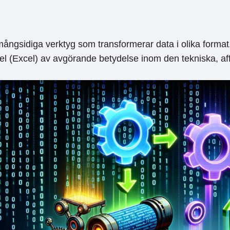
 mångsidiga verktyg som transformerar data i olika forma
xcel (Excel) av avgörande betydelse inom den tekniska, 