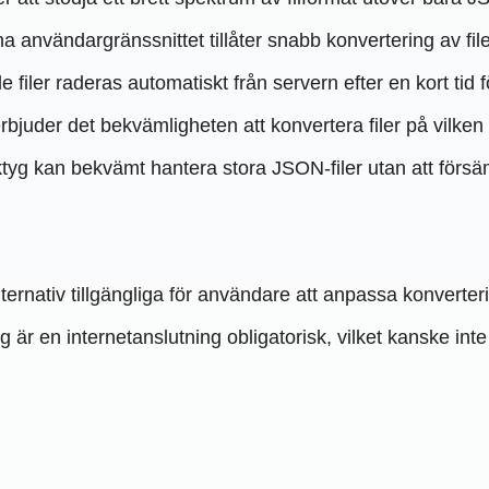
na användargränssnittet tillåter snabb konvertering av fil
filer raderas automatiskt från servern efter en kort tid 
erbjuder det bekvämligheten att konvertera filer på vilke
ktyg kan bekvämt hantera stora JSON-filer utan att förs
ernativ tillgängliga för användare att anpassa konverte
yg är en internetanslutning obligatorisk, vilket kanske in