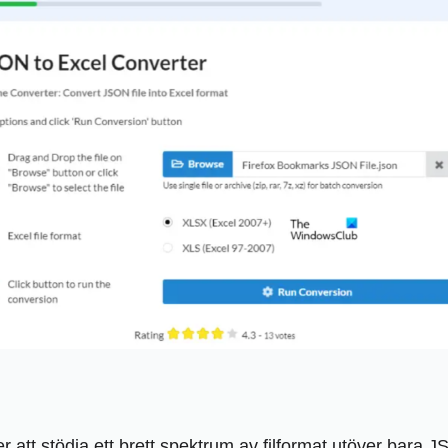
ter att stödja ett brett spektrum av filformat utöver bara