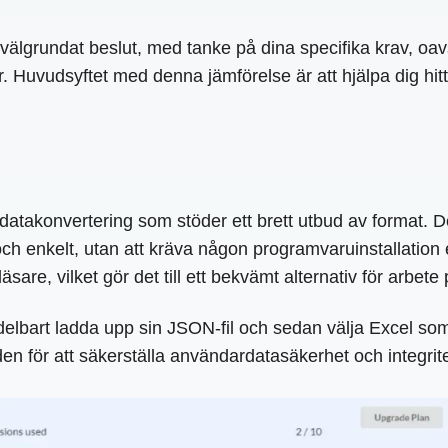
ett välgrundat beslut, med tanke på dina specifika krav, o
ioner. Huvudsyftet med denna jämförelse är att hjälpa dig
för datakonvertering som stöder ett brett utbud av format
h enkelt, utan att kräva någon programvaruinstallation el
sare, vilket gör det till ett bekvämt alternativ för arbete
bart ladda upp sin JSON-fil och sedan välja Excel som ö
 den för att säkerställa användardatasäkerhet och integrit