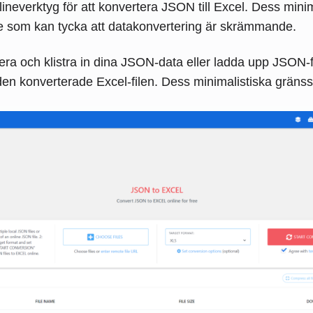
ineverktyg för att konvertera JSON till Excel. Dess mini
e som kan tycka att datakonvertering är skrämmande.
 och klistra in dina JSON-data eller ladda upp JSON-file
en konverterade Excel-filen. Dess minimalistiska gränss