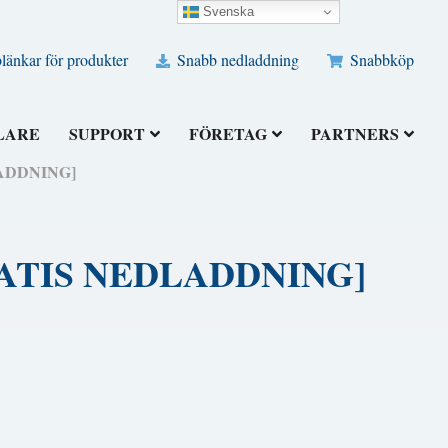
Svenska
änkar för produkter
Snabb nedladdning
Snabbköp
LARE
SUPPORT
FÖRETAG
PARTNERS
DLADDNING]
) [GRATIS NEDLADDNING]