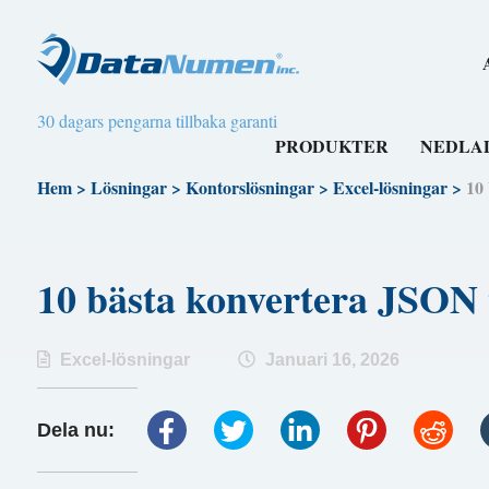
30 dagars pengarna tillbaka garanti
PRODUKTER
NEDLA
Hem
>
Lösningar
>
Kontorslösningar
>
Excel-lösningar
>
10
10 bästa konvertera JSO
Excel-lösningar
Januari 16, 2026
Dela nu: