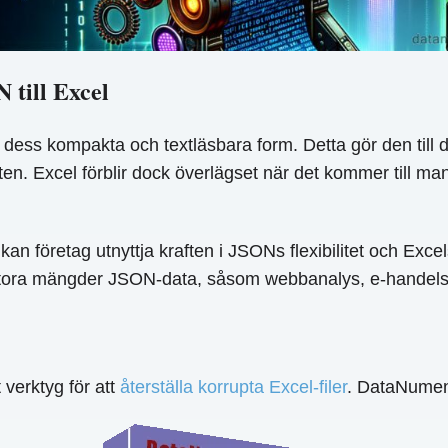
 till Excel
dess kompakta och textläsbara form. Detta gör den till 
ten. Excel förblir dock överlägset när det kommer till ma
an företag utnyttja kraften i JSONs flexibilitet och Excel
n stora mängder JSON-data, såsom webbanalys, e-handelsst
verktyg för att
återställa korrupta Excel-filer
. DataNumen 