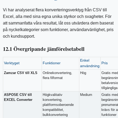
Vi har analyserat flera konverteringsverktyg från CSV till
Excel, alla med sina egna unika styrkor och svagheter. För
att sammanfatta våra resultat, låt oss utvärdera dem baserat
på nyckelkategorier som funktioner, användarvänlighet, pris
och kundsupport.
12.1 Övergripande jämförelsetabell
Enkel
Verktyget
Funktioner
Pris
användning
Zamzar CSV till XLS
Onlinekonvertering,
Hög
Gratis me
flera filformat
begränsnin
betalversi
tillgängliga
ASPOSE CSV till
Högkvalitativ
Medium
Gratis me
EXCEL Converter
konvertering,
begränsnin
plattformsoberoende
prenumera
kompatibilitet,
krävs för a
bulkkonvertering
funktioner