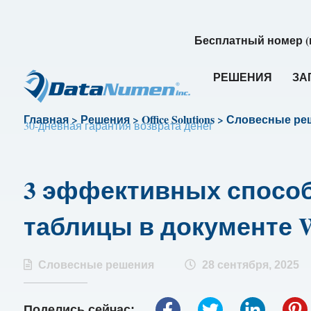
Бесплатный номер (
РЕШЕНИЯ
ЗА
Главная
>
Решения
>
Office Solutions
>
Словесные ре
30-дневная гарантия возврата денег
3 эффективных способ
таблицы в документе 
Словесные решения
28 сентября, 2025
Поделись сейчас: