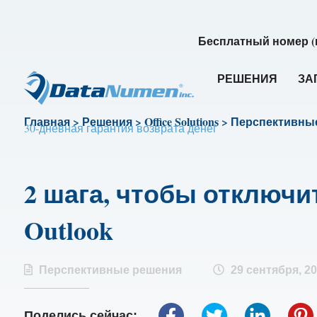
Бесплатный номер (
РЕШЕНИЯ
ЗА
Главная
>
Решения
>
Office Solutions
>
Перспективны
30-дневная гарантия возврата денег
2 шага, чтобы отключи
Outlook
Перспективные решения
29 сентября, 2
Поделись сейчас: