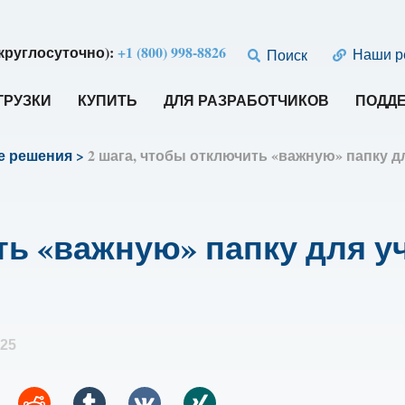
круглосуточно):
+1 (800) 998-8826
Наши р
Поиск
ГРУЗКИ
КУПИТЬ
ДЛЯ РАЗРАБОТЧИКОВ
ПОДД
е решения
>
2 шага, чтобы отключить «важную» папку дл
ть «важную» папку для уч
025