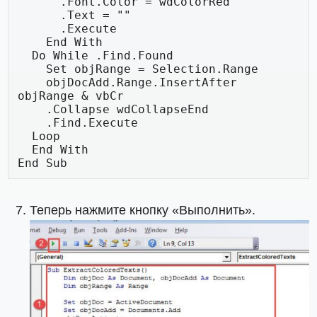
      .Font.Color = wdColorRed

      .Text = ""

      .Execute

    End With

  Do While .Find.Found

    Set objRange = Selection.Range

    objDocAdd.Range.InsertAfter 
objRange & vbCr

    .Collapse wdCollapseEnd

    .Find.Execute

  Loop

  End With

End Sub
Теперь нажмите кнопку «Выполнить».