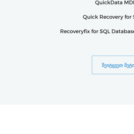
ᲨᲔᲘᲢᲧᲕᲔᲗ ᲛᲔᲢ