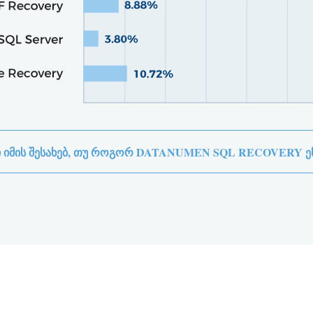
Ი ᲘᲛᲘᲡ ᲨᲔᲡᲐᲮᲔᲑ, ᲗᲣ ᲠᲝᲒᲝᲠ DATANUMEN SQL RECOVERY ᲔᲬ