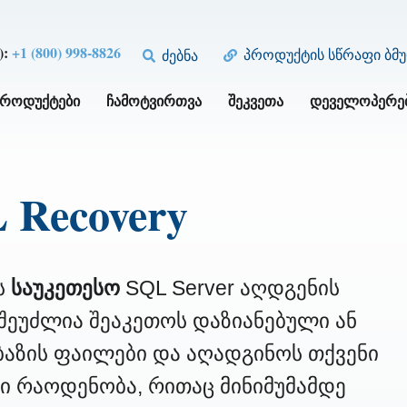
):
+1 (800) 998-8826
პროდუქტის სწრაფი ბმ
ძებნა
ᲞᲠᲝᲓᲣᲥᲢᲔᲑᲘ
ᲩᲐᲛᲝᲢᲕᲘᲠᲗᲕᲐ
ᲨᲔᲙᲕᲔᲗᲐ
ᲓᲔᲕᲔᲚᲝᲞᲔᲠᲔ
 Recovery
ს
საუკეთესო
SQL Server აღდგენის
შეუძლია შეაკეთოს დაზიანებული ან
ბაზის ფაილები და აღადგინოს თქვენი
ტი რაოდენობა, რითაც მინიმუმამდე