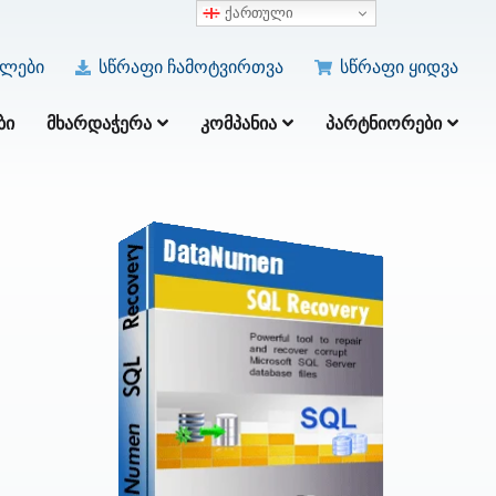
ქართული
ულები
სწრაფი ჩამოტვირთვა
სწრაფი ყიდვა
ᲑᲘ
ᲛᲮᲐᲠᲓᲐᲭᲔᲠᲐ
ᲙᲝᲛᲞᲐᲜᲘᲐ
ᲞᲐᲠᲢᲜᲘᲝᲠᲔᲑᲘ