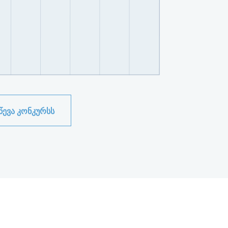
ᲔᲕᲐ ᲙᲝᲜᲙᲣᲠᲡᲡ