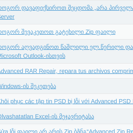
როგორ დავაფიქსიროთ შეცდომა „არა პირველად
erver
როგორ შევაკეთოთ გატეხილი Zip ფაილი
როგორ აღვადგინოთ წაშლილი ელ.წერილი და 
icrosoft Outlook-ისთვის
dvanced RAR Repair, repara tus archivos compri
Windows-ის შეკეთება
hôi phục các tập tin PSD bị lỗi với Advanced PSD
lvashatatlan Excel-ის მეჯავრიტასა
ửa lỗi ფაილი არ არის Zip ბằნგ“Advanced Zip Re