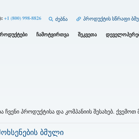
):
+1 (800) 998-8826
პროდუქტის სწრაფი ბმ
ძებნა
ᲞᲠᲝᲓᲣᲥᲢᲔᲑᲘ
ᲩᲐᲛᲝᲢᲕᲘᲠᲗᲕᲐ
ᲨᲔᲙᲕᲔᲗᲐ
ᲓᲔᲕᲔᲚᲝᲞᲔᲠᲔ
 ჩვენი პროდუქტისა და კომპანიის შესახებ. ქვემოთ 
მოხსენების ბმული