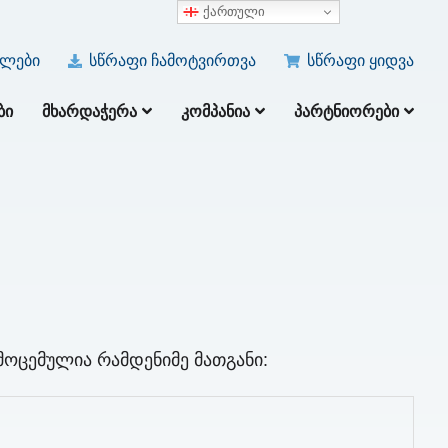
ქართული
ულები
სწრაფი ჩამოტვირთვა
სწრაფი ყიდვა
ᲑᲘ
ᲛᲮᲐᲠᲓᲐᲭᲔᲠᲐ
ᲙᲝᲛᲞᲐᲜᲘᲐ
ᲞᲐᲠᲢᲜᲘᲝᲠᲔᲑᲘ
მოცემულია რამდენიმე მათგანი: