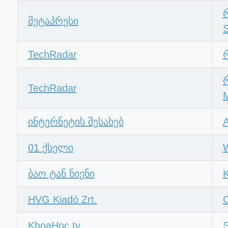
მეტაპრესი
S
TechRadar
TechRadar
M
ინტერნეტის შესახებ
A
01 ქსელი
ბაო ტან ნიენი
K
HVG Kiadó Zrt.
O
KhoaHoc.tv
S