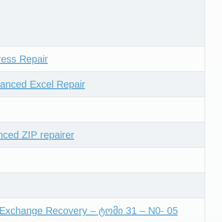
ess Repair
anced Excel Repair
ed ZIP repairer
xchange Recovery – ტომი 31 – N0- 05