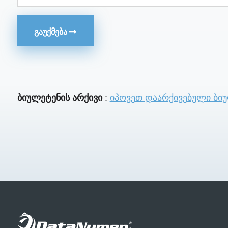
ᲒᲐᲣᲥᲛᲔᲑᲐ
ბიულეტენის არქივი
:
იპოვეთ დაარქივებული ბი