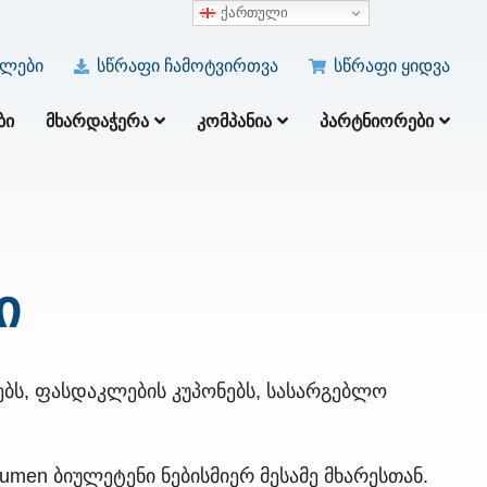
ქართული
ულები
სწრაფი ჩამოტვირთვა
სწრაფი ყიდვა
ᲑᲘ
ᲛᲮᲐᲠᲓᲐᲭᲔᲠᲐ
ᲙᲝᲛᲞᲐᲜᲘᲐ
ᲞᲐᲠᲢᲜᲘᲝᲠᲔᲑᲘ
ი
ებს, ფასდაკლების კუპონებს, სასარგებლო
men ბიულეტენი ნებისმიერ მესამე მხარესთან.