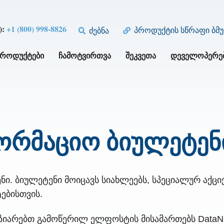
):
+1 (800) 998-8826
პროდუქტის სწრაფი ბმ
ძებნა
ᲞᲠᲝᲓᲣᲥᲢᲔᲑᲘ
ᲩᲐᲛᲝᲢᲕᲘᲠᲗᲕᲐ
ᲨᲔᲙᲕᲔᲗᲐ
ᲓᲔᲕᲔᲚᲝᲞᲔᲠᲔ
ორმაციო ბიულეტენ
. ბიულეტენი მოიცავს სიახლეებს, სპეციალურ აქცი
ებისთვის.
იზიარებთ გამოწერილ ელფოსტის მისამართებს DataNu