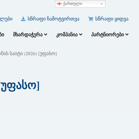
ქართული
ულები
სწრაფი ჩამოტვირთვა
სწრაფი ყიდვა
ᲑᲘ
ᲛᲮᲐᲠᲓᲐᲭᲔᲠᲐ
ᲙᲝᲛᲞᲐᲜᲘᲐ
ᲞᲐᲠᲢᲜᲘᲝᲠᲔᲑᲘ
ის საიტი (2026) [უფასო]
[უფასო]