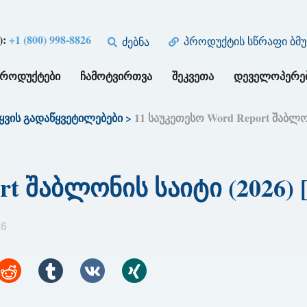
):
+1 (800) 998-8826
პროდუქტის სწრაფი ბმ
ძებნა
ᲞᲠᲝᲓᲣᲥᲢᲔᲑᲘ
ᲩᲐᲛᲝᲢᲕᲘᲠᲗᲕᲐ
ᲨᲔᲙᲕᲔᲗᲐ
ᲓᲔᲕᲔᲚᲝᲞᲔᲠᲔ
ყვის გადაწყვეტილებები
>
11 საუკეთესო Word Report შაბლონ
rt შაბლონის საიტი (2026) 
26