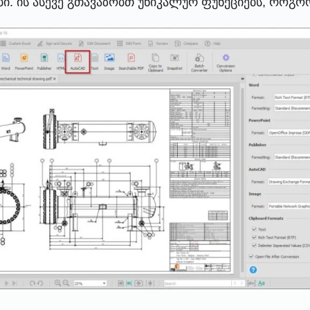
ი. ის ასევე გთავაზობთ უნიკალურ ფუნქციებს, როგო