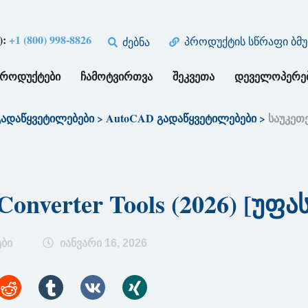
):
+1 (800) 998-8826
პროდუქტის სწრაფი ბმ
ძებნა
ᲞᲠᲝᲓᲣᲥᲢᲔᲑᲘ
ᲩᲐᲛᲝᲢᲕᲘᲠᲗᲕᲐ
ᲨᲔᲙᲕᲔᲗᲐ
ᲓᲔᲕᲔᲚᲝᲞᲔᲠᲔ
გადაწყვეტილებები
>
AutoCAD გადაწყვეტილებები
>
საუკეთე
onverter Tools (2026) [უფ
ბი
იანვარი 16, 2026