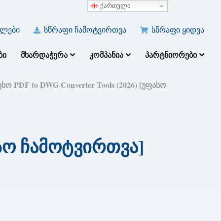
ქართული
ულები
სწრაფი ჩამოტვირთვა
სწრაფი ყიდვა
ᲑᲘ
ᲛᲮᲐᲠᲓᲐᲭᲔᲠᲐ
ᲙᲝᲛᲞᲐᲜᲘᲐ
ᲞᲐᲠᲢᲜᲘᲝᲠᲔᲑᲘ
სო PDF to DWG Converter Tools (2026) [უფასო
ასო ჩამოტვირთვა]