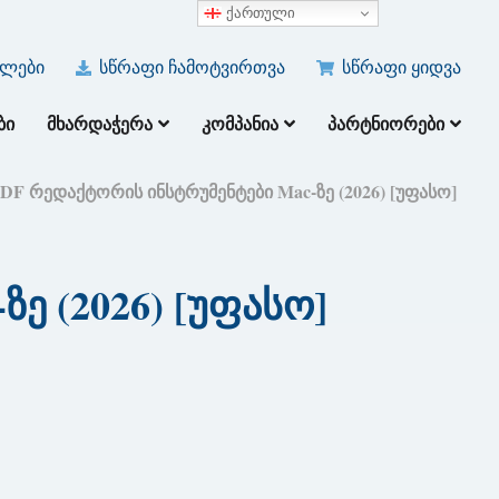
ქართული
ულები
სწრაფი ჩამოტვირთვა
სწრაფი ყიდვა
ᲑᲘ
ᲛᲮᲐᲠᲓᲐᲭᲔᲠᲐ
ᲙᲝᲛᲞᲐᲜᲘᲐ
ᲞᲐᲠᲢᲜᲘᲝᲠᲔᲑᲘ
DF რედაქტორის ინსტრუმენტები Mac-ზე (2026) [უფასო]
ე (2026) [უფასო]