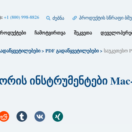
):
+1 (800) 998-8826
პროდუქტის სწრაფი ბმ
ძებნა
ᲞᲠᲝᲓᲣᲥᲢᲔᲑᲘ
ᲩᲐᲛᲝᲢᲕᲘᲠᲗᲕᲐ
ᲨᲔᲙᲕᲔᲗᲐ
ᲓᲔᲕᲔᲚᲝᲞᲔᲠᲔ
გადაწყვეტილებები
>
PDF გადაწყვეტილებები
>
საუკეთესო P
რის ინსტრუმენტები Mac-ზ