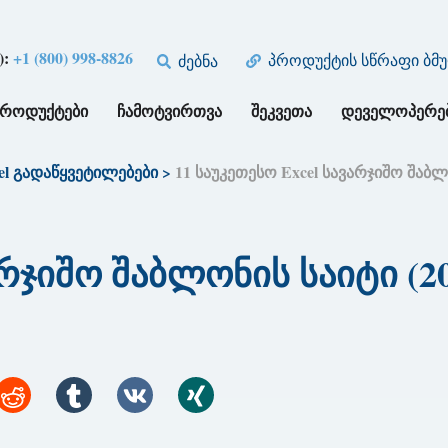
):
+1 (800) 998-8826
პროდუქტის სწრაფი ბმ
ძებნა
ᲞᲠᲝᲓᲣᲥᲢᲔᲑᲘ
ᲩᲐᲛᲝᲢᲕᲘᲠᲗᲕᲐ
ᲨᲔᲙᲕᲔᲗᲐ
ᲓᲔᲕᲔᲚᲝᲞᲔᲠᲔ
el გადაწყვეტილებები
>
11 საუკეთესო Excel სავარჯიშო შაბლო
არჯიშო შაბლონის საიტი (20