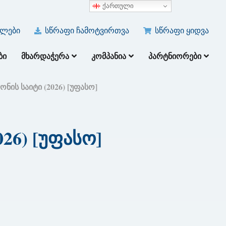
ქართული
ულები
სწრაფი ჩამოტვირთვა
სწრაფი ყიდვა
ᲑᲘ
ᲛᲮᲐᲠᲓᲐᲭᲔᲠᲐ
ᲙᲝᲛᲞᲐᲜᲘᲐ
ᲞᲐᲠᲢᲜᲘᲝᲠᲔᲑᲘ
ნის საიტი (2026) [უფასო]
26) [უფასო]