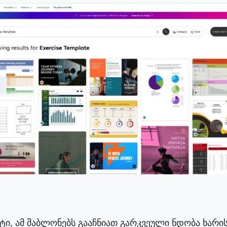
ტი, ამ შაბლონებს გააჩნიათ გარკვეული ნდობა ხარი