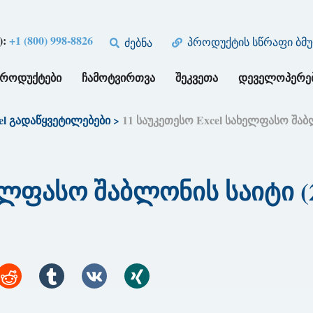
):
+1 (800) 998-8826
პროდუქტის სწრაფი ბმ
ძებნა
ᲞᲠᲝᲓᲣᲥᲢᲔᲑᲘ
ᲩᲐᲛᲝᲢᲕᲘᲠᲗᲕᲐ
ᲨᲔᲙᲕᲔᲗᲐ
ᲓᲔᲕᲔᲚᲝᲞᲔᲠᲔ
el გადაწყვეტილებები
>
11 საუკეთესო Excel სახელფასო შაბლ
ელფასო შაბლონის საიტი (2