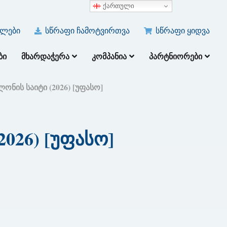
ქართული
ულები
სწრაფი ჩამოტვირთვა
სწრაფი ყიდვა
ᲑᲘ
ᲛᲮᲐᲠᲓᲐᲭᲔᲠᲐ
ᲙᲝᲛᲞᲐᲜᲘᲐ
ᲞᲐᲠᲢᲜᲘᲝᲠᲔᲑᲘ
ონის საიტი (2026) [უფასო]
026) [უფასო]