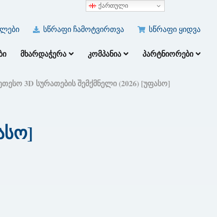
ქართული
ულები
სწრაფი ჩამოტვირთვა
სწრაფი ყიდვა
ᲑᲘ
ᲛᲮᲐᲠᲓᲐᲭᲔᲠᲐ
ᲙᲝᲛᲞᲐᲜᲘᲐ
ᲞᲐᲠᲢᲜᲘᲝᲠᲔᲑᲘ
კეთესო 3D სურათების შემქმნელი (2026) [უფასო]
ასო]