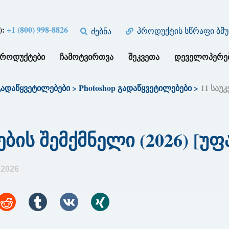
):
+1 (800) 998-8826
პროდუქტის სწრაფი ბმ
ძებნა
ᲞᲠᲝᲓᲣᲥᲢᲔᲑᲘ
ᲩᲐᲛᲝᲢᲕᲘᲠᲗᲕᲐ
ᲨᲔᲙᲕᲔᲗᲐ
ᲓᲔᲕᲔᲚᲝᲞᲔᲠᲔ
გადაწყვეტილებები
>
Photoshop გადაწყვეტილებები
>
11 საუ
ბის შემქმნელი (2026) [უფ
 2026